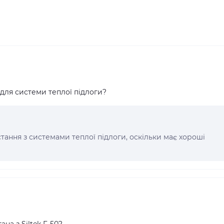
 для системи теплої підлоги?
истання з системами теплої підлоги, оскільки має хороші
а з Siltek F-50?