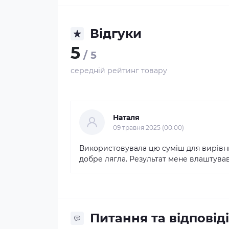
Відгуки
5
/ 5
середній рейтинг товару
Наталя
09 травня 2025 (00:00)
Використовувала цю суміш для вирівню
добре лягла. Результат мене влаштував
Питання та відповіді