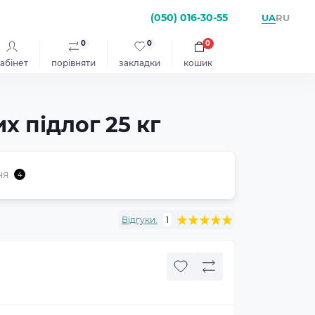
(050) 016-30-55
UA
RU
0
0
0
абінет
порівняти
закладки
кошик
х підлог 25 кг
ня
4
Відгуки:
1