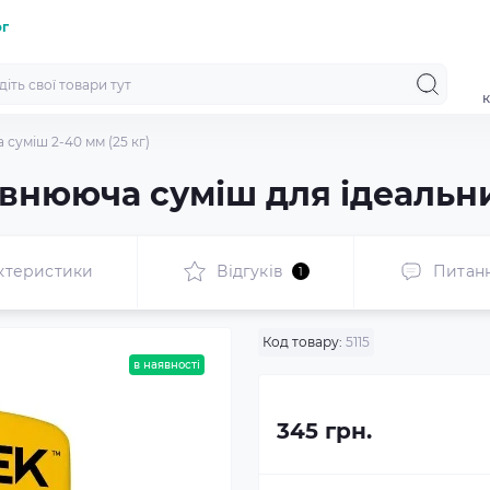
ог
к
 суміш 2-40 мм (25 кг)
рівнююча суміш для ідеальни
ктеристики
Відгуків
Питан
1
Код товару:
5115
в наявності
345 грн.