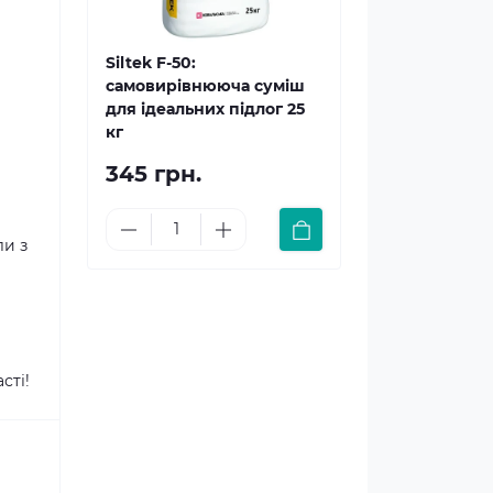
Siltek F-50:
самовирівнююча суміш
для ідеальних підлог 25
кг
345 грн.
ли з
сті!