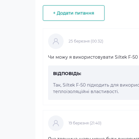
+ Додати питання
25 березня (00:32)
Чи можу я використовувати Siltek F-50
ВІДПОВІДЬ:
Так, Siltek F-50 підходить для викор
теплоізоляційні властивості.
19 березня (21:40)
Яка товщина шару може бути використан