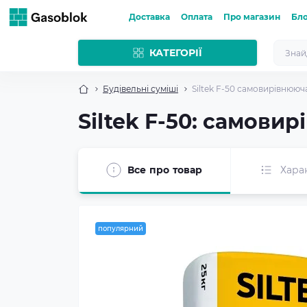
Доставка
Оплата
Про магазин
Бл
КАТЕГОРІЇ
Будівельні суміші
Siltek F-50 самовирівнююча
Siltek F-50: самови
Все про товар
Хара
популярний