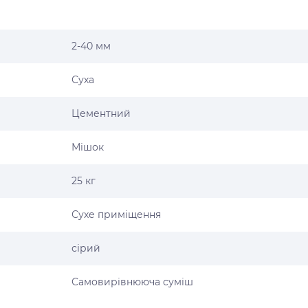
2-40 мм
Суха
Цементний
Мішок
25 кг
Сухе приміщення
сірий
Самовирівнююча суміш