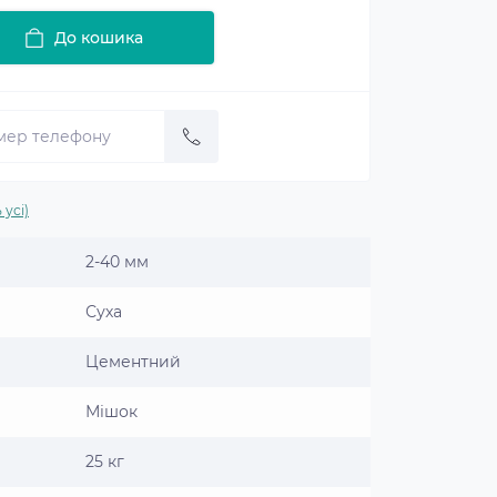
До кошика
 усі)
2-40 мм
Суха
Цементний
Мішок
25 кг