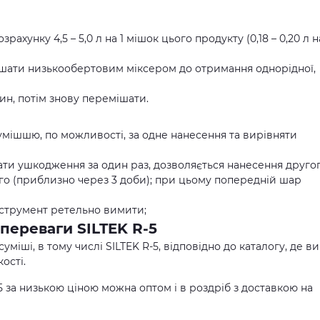
рахунку 4,5 – 5,0 л на 1 мішок цього продукту (0,18 – 0,20 л н
ішати низькообертовим міксером до отримання однорідної,
ин, потім знову перемішати.
ішшю, по можливості, за одне нанесення та вирівняти
ати ушкодження за один раз, дозволяється нанесення друго
о (приблизно через 3 доби); при цьому попередній шар
інструмент ретельно вимити;
 переваги SILTEK R-5
ші, в тому числі SILTEK R-5, відповідно до каталогу, де ви
ості.
5 за низькою ціною можна оптом і в роздріб з доставкою на