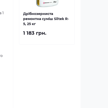
а 1
Дрібнозерниста
ремонтна суміш Siltek R-
5, 25 кг
1 183 грн.
го