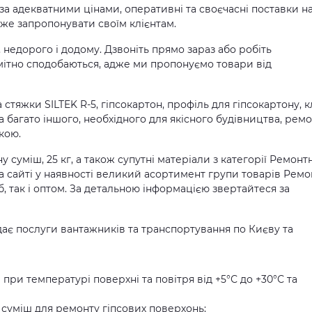
 за адекватними цінами, оперативні та своєчасні поставки н
же запропонувати своїм клієнтам.
 недорого і додому. Дзвоніть прямо зараз або робіть
ітно сподобаються, адже ми пропонуємо товари від
 стяжки SILTEK R-5, гіпсокартон, профіль для гіпсокартону, 
а багато іншого, необхідного для якісного будівництва, рем
кою.
 суміш, 25 кг, а також супутні матеріали з категорії Ремонтн
На сайті у наявності великий асортимент групи товарів Ремо
іб, так і оптом. За детальною інформацією звертайтеся за
ає послуги вантажників та транспортування по Києву та
при температурі поверхні та повітря від +5°С до +30°С та
 суміш для ремонту гіпсових поверхонь;