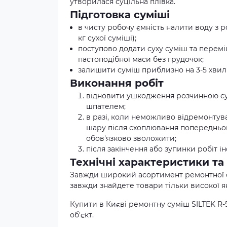
утворилася суцільна плівка.
Підготовка суміші
в чисту робочу ємність налити воду з роз
кг сухої суміші);
поступово додати суху суміш та перем
пастоподібної маси без грудочок;
залишити суміш приблизно на 3-5 хвил
Виконання робіт
відновити ушкодження розчинною сум
шпателем;
в разі, коли неможливо відремонтув
шару після схоплювання попередньог
обов'язково зволожити;
після закінчення або зупинки робіт 
Технічні характеристики та
Завжди широкий асортимент ремонтної сумі
завжди знайдете товари тільки високої як
Купити в Києві ремонтну суміш SILTEK R-
об'єкт.