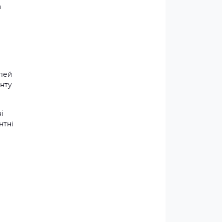
а
клей
онту
і
нтні