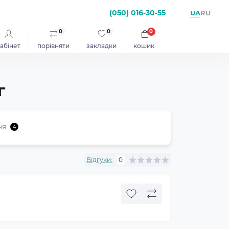
(050) 016-30-55
UA
RU
0
0
0
абінет
порівняти
закладки
кошик
г
ня
4
Відгуки:
0