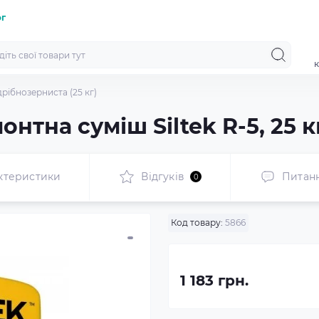
ог
к
дрібнозерниста (25 кг)
нтна суміш Siltek R-5, 25 к
ктеристики
Відгуків
Питан
0
Код товару:
5866
1 183 грн.