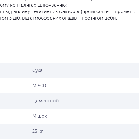
тому не підлягає шліфуванню;
 від впливу негативних факторів (прямі сонячні промені,
ом 3 діб, від атмосферних опадів – протягом доби.
Суха
М-500
Цементний
Мішок
25 кг