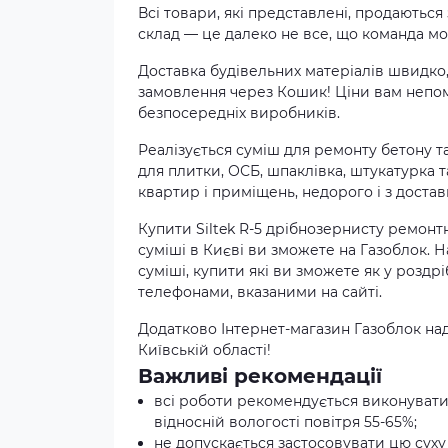
Всі товари, які представлені, продаються
склад — це далеко не все, що команда мо
Доставка будівельних матеріалів швидко,
замовлення через Кошик! Ціни вам непом
безпосередніх виробників.
Реалізується суміш для ремонту бетону та
для плитки, ОСБ, шпаклівка, штукатурка т
квартир і приміщень, недорого і з достав
Купити Siltek R-5 дрібнозернисту ремонтну
суміші в Києві ви зможете на Газоблок. 
суміші, купити які ви зможете як у роздр
телефонами, вказаними на сайті.
Додатково Інтернет-магазин Газоблок над
Київській області!
Важливі рекомендації
всі роботи рекомендується виконувати 
відносній вологості повітря 55-65%;
не допускається застосовувати цю суху