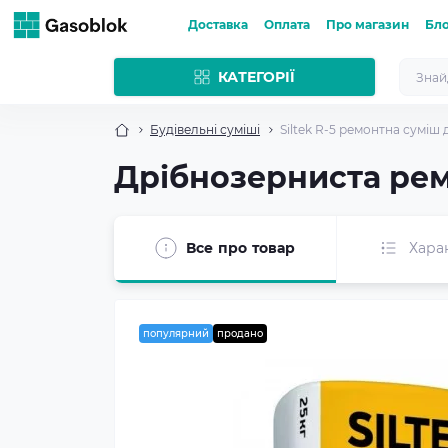
Доставка
Оплата
Про магазин
Бл
КАТЕГОРІЇ
Будівельні суміші
Siltek R-5 ремонтна суміш 
Дрібнозерниста ремо
Все про товар
Хара
популярний
продано