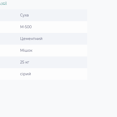
 усі)
Суха
М-500
Цементний
Мішок
25 кг
сірий