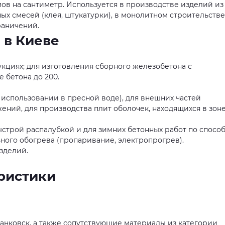
ов на сантиметр. Используется в производстве изделий из
ных смесей (клея, штукатурки), в монолитном строительстве
раничений.
 в Киеве
кциях; для изготовления сборного железобетона с
 бетона до 200.
использовании в пресной воде), для внешних частей
ений, для производства плит оболочек, находящихся в зон
строй распалубкой и для зимних бетонных работ по спосо
ного обогрева (пропаривание, электропрогрев).
зделий.
ристики
Франковск, а также сопутствующие материалы из категории