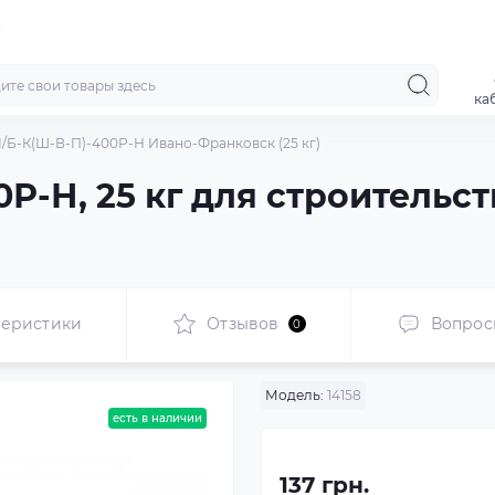
ка
І/Б-К(Ш-В-П)-400Р-Н Ивано-Франковск (25 кг)
0Р-Н, 25 кг для строительст
теристики
Отзывов
Вопрос
0
Модель:
14158
есть в наличии
137 грн.