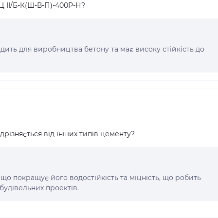
Ц ІІ/Б-К(Ш-В-П)-400Р-Н?
одить для виробництва бетону та має високу стійкість до
дрізняється від інших типів цементу?
що покращує його водостійкість та міцність, що робить
удівельних проектів.