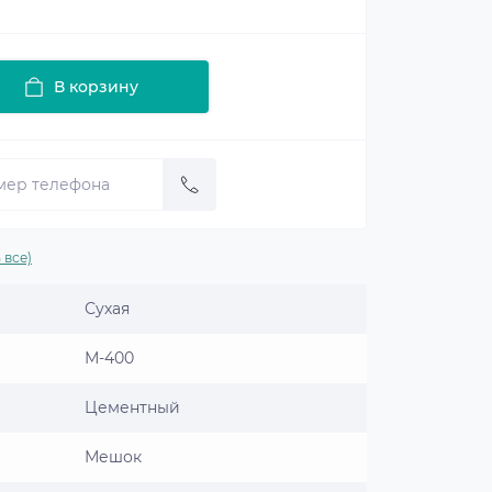
В корзину
 все)
Сухая
М-400
Цементный
Мешок