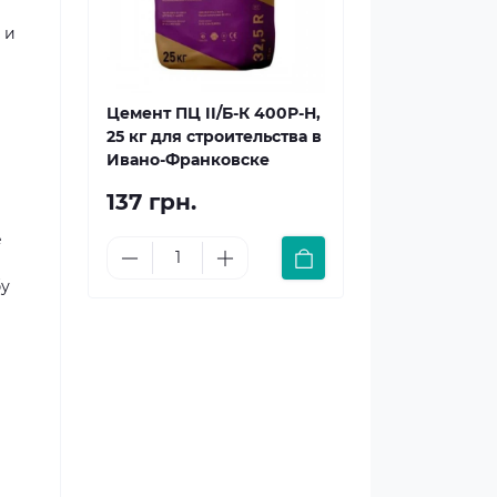
 и
Цемент ПЦ II/Б-К 400Р-Н,
25 кг для строительства в
Ивано-Франковске
137 грн.
е
бу