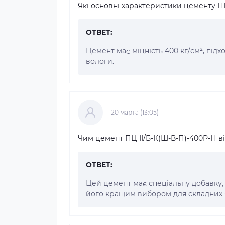
Які основні характеристики цементу П
ОТВЕТ:
Цемент має міцність 400 кг/см², підх
вологи.
20 марта (13:05)
Чим цемент ПЦ ІІ/Б-К(Ш-В-П)-400Р-Н ві
ОТВЕТ:
Цей цемент має спеціальну добавку, 
його кращим вибором для складних б