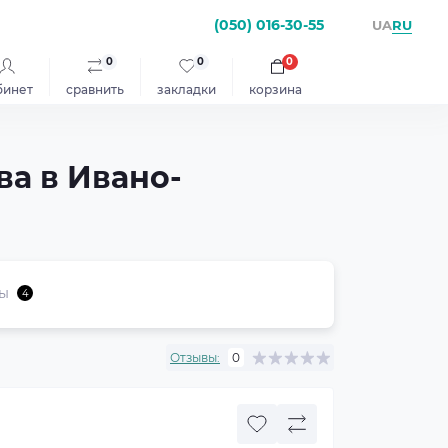
(050) 016-30-55
RU
UA
0
0
0
бинет
сравнить
закладки
корзина
ва в Ивано-
ы
4
Отзывы:
0