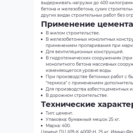
выдерживать нагрузки до 400 килограмм
бетона и железобетона, сухих строитель
других видах строительных работ без ог
Применение цемента
В жилом строительстве.
В железобетонных монолитных констру
применением пропаривания при марке
Для вентиляционных конструкций.
В гидротехнических сооружениях (при 
монолитного бетона массивных сооруж
изменяющегося уровня воды.
При производстве бетонных работ с бы
"термоса" с применением дополнитель
Для производства азбестоцементных и
В дорожном строительстве.
Технические характе
Тип: цемент.
Упаковка: бумажный мешок 25 кг.
Марка: 400.
Цемент ПЦ II/B-К 400Р-Н, 25 кг, Ивано-