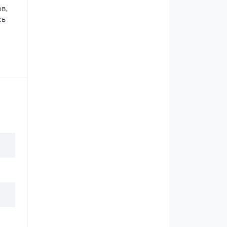
в,
сь