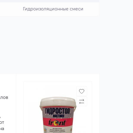
Гидроизоляционные смеси
олов
,
от
на