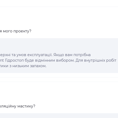
ля мого проекту?
ерхні та умов експлуатації. Якщо вам потрібна
ront Гідростоп буде відмінним вибором. Для внутрішніх робіт
тики з низьким запахом.
оляційну мастику?