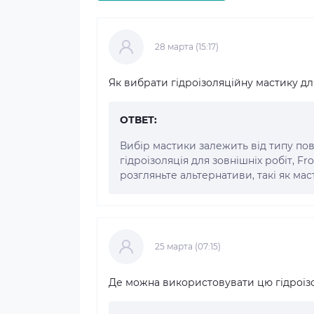
28 марта (15:17)
Як вибрати гідроізоляційну мастику д
ОТВЕТ:
Вибір мастики залежить від типу пов
гідроізоляція для зовнішніх робіт, F
розгляньте альтернативи, такі як мас
25 марта (07:15)
Де можна використовувати цю гідроіз