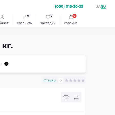
(050) 016-30-55
RU
UA
0
0
0
бинет
сравнить
закладки
корзина
кг.
ы
4
Отзывы:
0