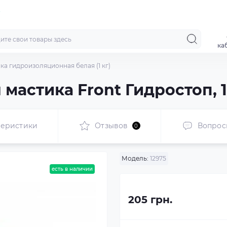
ка
ка гидроизоляционная белая (1 кг)
астика Front Гидростоп, 1 
теристики
Отзывов
Вопрос
0
Модель:
12975
есть в наличии
205 грн.