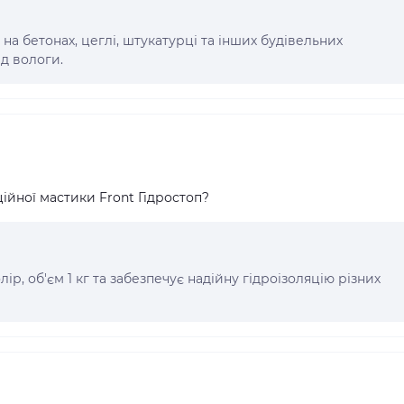
на бетонах, цеглі, штукатурці та інших будівельних
ід вологи.
ційної мастики Front Гідростоп?
ір, об'єм 1 кг та забезпечує надійну гідроізоляцію різних