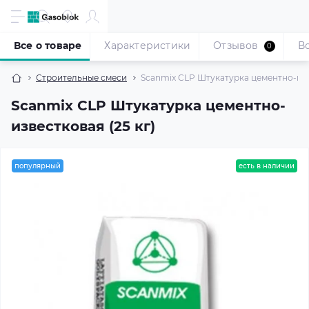
Все о товаре
Характеристики
Отзывов
В
0
Строительные смеси
Scanmix CLP Штукатурка цементно-изве
Scanmix CLP Штукатурка цементно-
известковая (25 кг)
популярный
есть в наличии