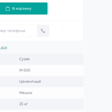
В корзину
 все)
Сухая
М-500
Цементный
Мешок
25 кг