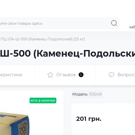
ка
ПЦ ІІ/А-Ш-500 (Каменец-Подольский) (25 кг)
Ш-500 (Каменец-Подольский
теристики
Отзывов
Вопрос
0
Модель:
103249
есть в наличии
201 грн.