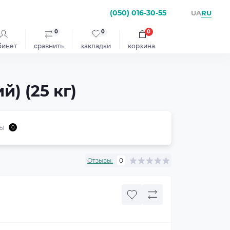
(050) 016-30-55
RU
UA
0
0
0
бинет
сравнить
закладки
корзина
) (25 кг)
ы
0
Отзывы:
0