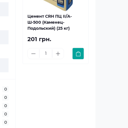
Цемент CRH ПЦ ІІ/А-
Ш-500 (Каменец-
Подольский) (25 кг)
201 грн.
0
0
0
0
0