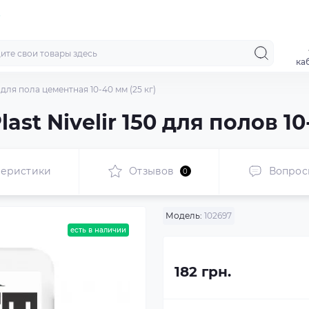
ка
а для пола цементная 10-40 мм (25 кг)
st Nivelir 150 для полов 10
теристики
Отзывов
Вопрос
0
Модель:
102697
есть в наличии
182 грн.