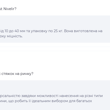
 Nivelir?
ід 10 до 40 мм та упаковку по 25 кг. Вона виготовлена на
ку міцність.
их стяжок на ринку?
версальністю завдяки можливості нанесення на різні типи
ини, що робить її ідеальним вибором для багатьох