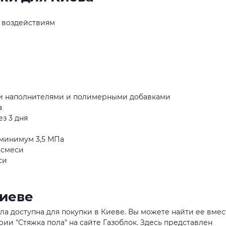
 воздействиям
ми наполнителями и полимерными добавками
а
з 3 дня
 минимум 3,5 МПа
я смеси
си
Киеве
 пола доступна для покупки в Киеве. Вы можете найти ее вмес
и "Стяжка пола" на сайте Газоблок. Здесь представлен