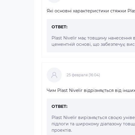
Які основні характеристики стяжки Plast
ОТВЕТ:
Plast Nivelir має товщину нанесення в
цементній основі, що забезпечує висо
25 февраля (16:04)
Чим Plast Nivelir відрізняється від інш
ОТВЕТ:
Plast Nivelir вирізняється своєю уні
підлоги та широкому діапазону товщ
проектів.