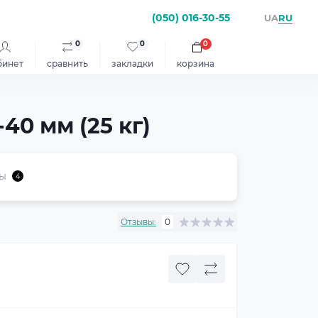
(050) 016-30-55
RU
UA
0
0
0
бинет
сравнить
закладки
корзина
-40 мм (25 кг)
ы
4
Отзывы:
0