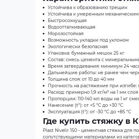
Устойчива к образованию трещин
Устойчива к умеренным механическим
Быстросохнущая
Водоотталкивающая
Морозостойкая
Возможность укладки под уклоном
Экологически безопасная
Упаковка: бумажный мешок 25 кг
Состав: смесь цемента с минеральны
Время затвердевания: минимум 24 час
Дальнейшие работы: не ранее чем чере
Толщина слоя: от 10 до 40 мм
Прочность на растяжение при изгибе:
Расход: примерно 1,9 кг/м² на 1 мм сло
Пропорции: 110-140 мл воды на 1 кг сме
Нанесение (t°): от +5 °C до +30 °C
Эксплуатация (t°): от -30 °C до +85 °C
Где купить стяжку в 
Plast Nivelir 150 - цементная стяжка для
сопутствующими материалами из категори