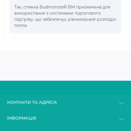
Так, стяжка BudmonsteR BM призначена для
використання з системами підлогового
підігріву, що забезпечує рівномірний розподіл
тепла.
КОНТАКТИ ТА АДРЕСА
м. Київ
ІНФОРМАЦІЯ
info@gasoblok.com.ua
Про магазин