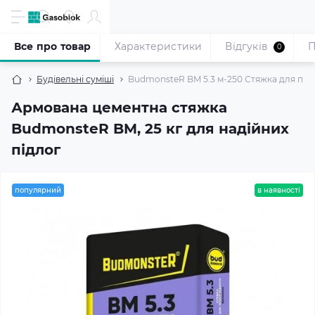
Все про товар
Характеристики
Відгуків
П
0
Будівельні суміші
BudmonsteR BM 5.3 м-250 Стяжка для підл
Армована цементна стяжка
BudmonsteR BM, 25 кг для надійних
підлог
популярний
в наявності