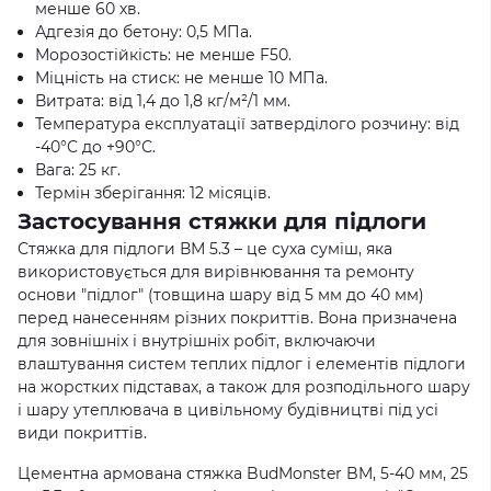
менше 60 хв.
Адгезія до бетону: 0,5 МПа.
Морозостійкість: не менше F50.
Міцність на стиск: не менше 10 МПа.
Витрата: від 1,4 до 1,8 кг/м²/1 мм.
Температура експлуатації затверділого розчину: від
-40°С до +90°С.
Вага: 25 кг.
Термін зберігання: 12 місяців.
Застосування стяжки для підлоги
Стяжка для підлоги ВМ 5.3 – це суха суміш, яка
використовується для вирівнювання та ремонту
основи "підлог" (товщина шару від 5 мм до 40 мм)
перед нанесенням різних покриттів. Вона призначена
для зовнішніх і внутрішніх робіт, включаючи
влаштування систем теплих підлог і елементів підлоги
на жорстких підставах, а також для розподільного шару
і шару утеплювача в цивільному будівництві під усі
види покриттів.
Цементна армована стяжка BudMonster BM, 5-40 мм, 25