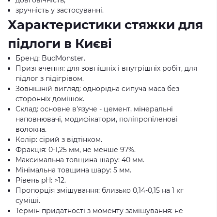
довговічність;
зручність у застосуванні.
Характеристики стяжки для
підлоги в Києві
Бренд: BudMonster.
Призначення: для зовнішніх і внутрішніх робіт, для
підлог з підігрівом.
Зовнішній вигляд: однорідна сипуча маса без
сторонніх домішок.
Склад: основне в'язуче - цемент, мінеральні
наповнювачі, модифікатори, поліпропіленові
волокна.
Колір: сірий з відтінком.
Фракція: 0-1,25 мм, не менше 97%.
Максимальна товщина шару: 40 мм.
Мінімальна товщина шару: 5 мм.
Рівень pH: >12.
Пропорція змішування: близько 0,14-0,15 на 1 кг
суміші.
Термін придатності з моменту замішування: не