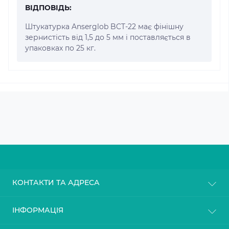
ВІДПОВІДЬ:
Штукатурка Anserglob BCT-22 має фінішну
зернистість від 1,5 до 5 мм і поставляється в
упаковках по 25 кг.
КОНТАКТИ ТА АДРЕСА
м. Київ
ІНФОРМАЦІЯ
info@gasoblok.com.ua