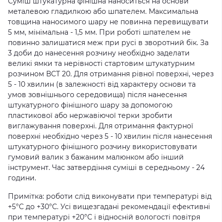
Суміш штукатурна фінішна наноситься на основи
металевою гладилкою або шпателем. Максимальна
товщина наносимого шару не повинна перевищувати
5 мм, мінімальна - 1,5 мм. При роботі шпателем не
повинно залишатися меж при русі в зворотний бік. За
3 доби до нанесення розчину необхідно заделати
великі ямки та нерівності стартовим штукатурним
розчином ВСТ 20. Для отримання рівної поверхні, через
5 - 10 хвилин (в залежності від характеру основи та
умов зовнішнього середовища) після нанесення
штукатурного фінішного шару за допомогою
пластикової або нержавіючої терки зробити
виглажування поверхні. Для отримання фактурної
поверхні необхідно через 5 - 10 хвилин після нанесення
штукатурного фінішного розчину використовувати
гумовий валик з бажаним малюнком або інший
інструмент. Час затвердіння суміші в середньому - 24
години.
Примітка: роботи слід виконувати при температурі від
+5°С до +30°С. Усі вищезгадані рекомендації ефективні
при температурі +20°С і відносній вологості повітря