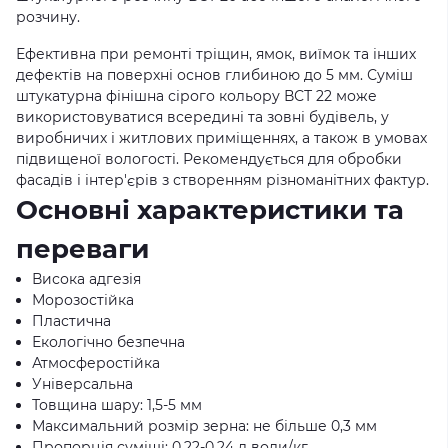
розчину.
Ефективна при ремонті тріщин, ямок, виїмок та інших
дефектів на поверхні основ глибиною до 5 мм. Суміш
штукатурна фінішна сірого кольору ВСТ 22 може
використовуватися всередині та зовні будівель, у
виробничих і житлових приміщеннях, а також в умовах
підвищеної вологості. Рекомендується для обробки
фасадів і інтер'єрів з створенням різноманітних фактур.
Основні характеристики та
переваги
Висока адгезія
Морозостійка
Пластична
Екологічно безпечна
Атмосферостійка
Універсальна
Товщина шару: 1,5-5 мм
Максимальний розмір зерна: не більше 0,3 мм
Пропорція суміші: 0,22-0,24 л води/кг