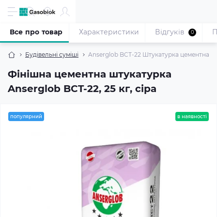
Все про товар
Характеристики
Відгуків
П
0
Будівельні суміші
Anserglob BCT-22 Штукатурка цементна фіні
Фінішна цементна штукатурка
Anserglob BCT-22, 25 кг, сіра
популярний
в наявності