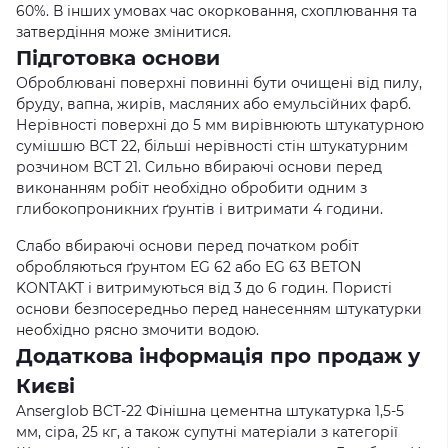
60%. В інших умовах час окорковання, схоплювання та
затвердіння може змінитися.
Підготовка основи
Оброблювані поверхні повинні бути очищені від пилу,
бруду, вапна, жирів, масляних або емульсійних фарб.
Нерівності поверхні до 5 мм вирівнюють штукатурною
сумішшю ВСТ 22, більші нерівності стін штукатурним
розчином ВСТ 21. Сильно вбираючі основи перед
виконанням робіт необхідно обробити одним з
глибокопроникних ґрунтів і витримати 4 години.
Слабо вбираючі основи перед початком робіт
обробляються ґрунтом EG 62 або EG 63 BETON
KONTAKT і витримуються від 3 до 6 годин. Пористі
основи безпосередньо перед нанесенням штукатурки
необхідно рясно змочити водою.
Додаткова інформація про продаж у
Києві
Anserglob BCT-22 Фінішна цементна штукатурка 1,5-5
мм, сіра, 25 кг, а також супутні матеріали з категорії