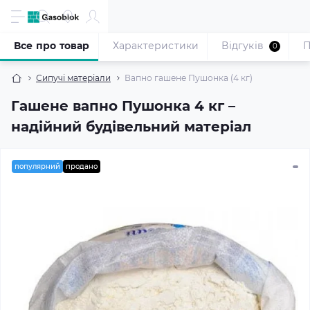
Все про товар
Характеристики
Відгуків
П
0
Сипучі матеріали
Вапно гашене Пушонка (4 кг)
Гашене вапно Пушонка 4 кг –
надійний будівельний матеріал
популярний
продано