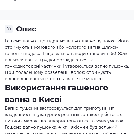
Опис
Гашене вапно - це гідратне вапно, вапно пушонка. Його
отримують з комового або молотого вапна шляхом
гашення водою. Якщо кількість води становить 60–80%
від маси вапна, грудки розпадаються на
тонкодисперсні частинки і утворюється вапно пушонка.
При подальшому розведенні водою отримують
відповідно вапняне тісто та вапняне молоко.
Використання гашеного
вапна в Києві
Вапно пушонка застосовується для приготування
кладочних і штукатурних розчинів, а також у бетонах
низьких марок, що використовуються в сухих умовах.
Гашене вапно пушонка, 4 кг – якісний будівельний
матеріал, а також супутні матеріали з категорії вапна в