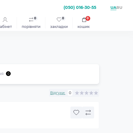
(050) 016-30-55
UA
RU
0
0
0
абінет
порівняти
закладки
кошик
ня
0
Відгуки:
0