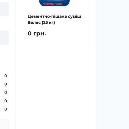
Цементно-піщана суміш
Велес (25 кг)
0 грн.
0
0
0
0
0