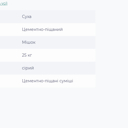
 усі)
Суха
Цементно-піщаний
Мішок
25 кг
сірий
Цементно-піщані суміші