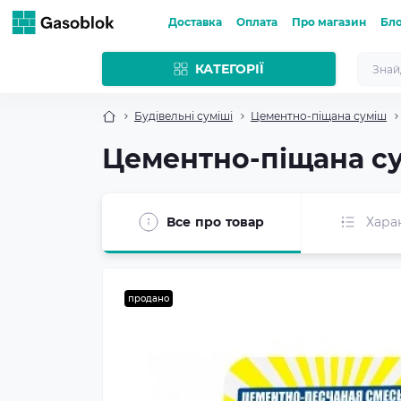
Доставка
Оплата
Про магазин
Бл
КАТЕГОРІЇ
Будівельні суміші
Цементно-піщана суміш
Цементно-піщана сум
Все про товар
Хара
продано