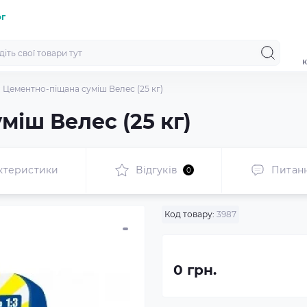
ог
к
Цементно-піщана суміш Велес (25 кг)
іш Велес (25 кг)
ктеристики
Відгуків
Питан
0
Код товару:
3987
0 грн.