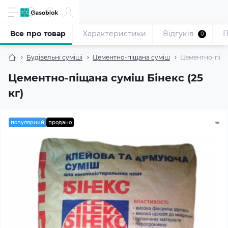
Все про товар
Характеристики
Відгуків
П
0
Будівельні суміші
Цементно-піщана суміш
Цементно-піщан
Цементно-піщана суміш Бінекс (25
кг)
популярний
продано