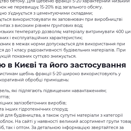
тво бетону. Для щебеню фракції 5-20 характерний низький
инок не перевищує 15-20% від загального обсягу.
іцно з'єднується з цементуючими складами;
ється використовувати як заповнювач при виробництві
унтах з високим рівнем ґрунтових вод;
 низьких температур дозволяє матеріалу витримувати 400 ци
чних і експлуатаційних характеристик;
казник в межах норми допускається для використання при
я до 1 класу радіоактивності будівельних матеріалів. При
укцій показник суттєво знижується.
в Києві та його застосування
истикам щебінь фракції 5-20 широко використовують у
екоративній обробці приміщень:
вель, які підлягають підвищеним навантаженням;
ттів;
іцних залізобетонних виробів;
та інших гідротехнічних споруд;
ий для будівництва, а також супутні матеріали з категорії
зоблок. На сайті у наявності великий асортимент групи това
іб, так і оптом. За детальною інформацією звертайтеся за