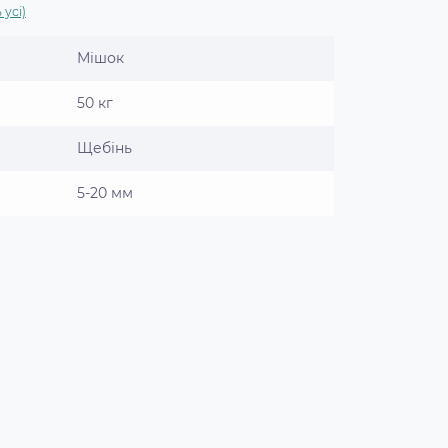
 усі)
Мішок
50 кг
Щебінь
5-20 мм