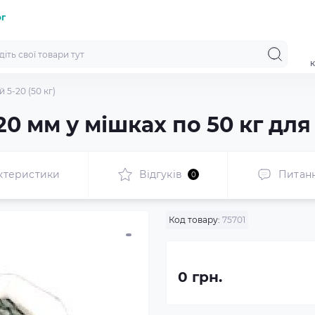
ог
к
 5-20 (50 кг)
20 мм у мішках по 50 кг для
ктеристики
Відгуків
Питан
0
Код товару:
75701
0 грн.