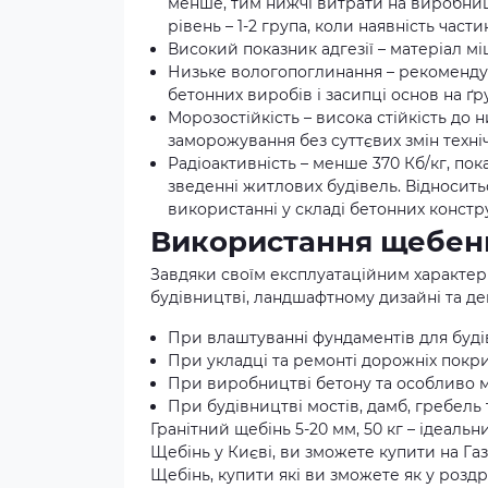
менше, тим нижчі витрати на виробниц
рівень – 1-2 група, коли наявність част
Високий показник адгезії – матеріал м
Низьке вологопоглинання – рекоменду
бетонних виробів і засипці основ на ґр
Морозостійкість – висока стійкість до
заморожування без суттєвих змін техні
Радіоактивність – менше 370 Кб/кг, по
зведенні житлових будівель. Відноситьс
використанні у складі бетонних констр
Використання щебеню 
Завдяки своїм експлуатаційним характер
будівництві, ландшафтному дизайні та д
При влаштуванні фундаментів для буді
При укладці та ремонті дорожніх покри
При виробництві бетону та особливо м
При будівництві мостів, дамб, гребель 
Гранітний щебінь 5-20 мм, 50 кг – ідеальн
Щебінь у Києві, ви зможете купити на Га
Щебінь, купити які ви зможете як у роздр