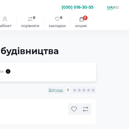
(050) 016-30-55
UA
RU
0
0
0
абінет
порівняти
закладки
кошик
 будівництва
ня
0
Відгуки:
0