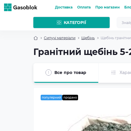
Доставка
Оплата
Про магазин
Бл
КАТЕГОРІЇ
Сипучі матеріали
Щебінь
Щебінь гранітний
Гранітний щебінь 5-
Все про товар
Хара
популярний
продано