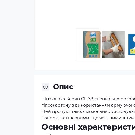
Опис
Шпаклівка Semin CE 78 спеціально розроб
гіпсокартону з використанням армуючої с
Цей продукт також може використовувати
поверхнях гіпсовими і цементними штук
Основні характерист