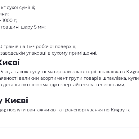
кг сухої суміші;
ини;
 1000 г;
 товщині шару 5 мм;
 грамів на 1 м² робочої поверхні;
 заводській упаковці в сухому приміщенні.
Києві
5 кг, а також супутні матеріали з категорії шпаклівка в Києв
наявності великий асортимент групи товарів шпаклівка, куп
. За детальною інформацією звертайтеся за телефонами,
у Києві
ає послуги вантажників та транспортування по Києву та