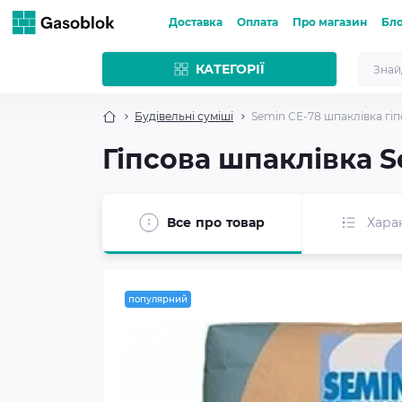
Доставка
Оплата
Про магазин
Бл
КАТЕГОРІЇ
Будівельні суміші
Semin СЕ-78 шпаклівка гіпс
Гіпсова шпаклівка S
Все про товар
Хара
популярний