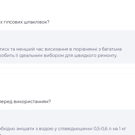
их гіпсових шпаклівок?
стиск та менший час висихання в порівнянні з багатьма
обить її ідеальним вибором для швидкого ремонту.
и перед використанням?
ідно змішати з водою у співвідношенні 0,5-0,6 л на 1 кг
.