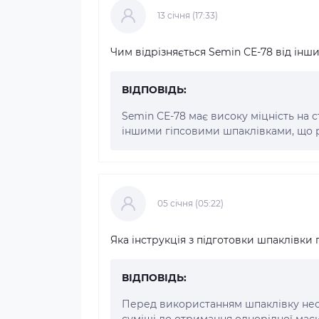
13 cічня (17:33)
Чим відрізняється Semin СЕ-78 від інш
ВІДПОВІДЬ:
Semin СЕ-78 має високу міцність на 
іншими гіпсовими шпаклівками, що р
05 cічня (05:22)
Яка інструкція з підготовки шпаклівк
ВІДПОВІДЬ:
Перед використанням шпаклівку необх
суміші до отримання однорідної маси