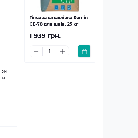
Гіпсова шпаклівка Semin
СЕ-78 для швів, 25 кг
1 939 грн.
і ви
ити