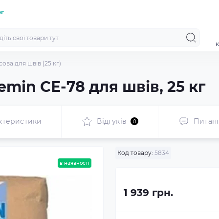
ог
к
ова для швів (25 кг)
emin СЕ-78 для швів, 25 кг
ктеристики
Відгуків
Питан
0
Код товару:
5834
в наявності
1 939 грн.