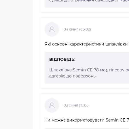
04 cічня (06:02)
Які основні характеристики шпаклівки
ВІДПОВІДЬ:
Шпаклівка Semin СЕ-78 має гіпсову ос
адгезію до поверхонь.
03 cічня (19:05)
Чи можна використовувати Semin СЕ-7