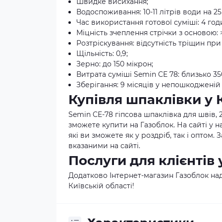
Швидке висихання;
Водоспоживання: 10-11 літрів води на 25 
Час використання готової суміші: 4 год
Міцність зчеплення стрічки з основою: >
Розтріскування: відсутність тріщин при
Щільність: 0,9;
Зерно: до 150 мікрон;
Витрата суміші Semin CE 78: близько 350
Зберігання: 9 місяців у непошкодженій
Купівля шпаклівки у 
Semin CE-78 гіпсова шпаклівка для швів, 2
зможете купити на Газоблок. На сайті у 
які ви зможете як у роздріб, так і оптом
вказаними на сайті.
Послуги для клієнтів 
Додатково Інтернет-магазин Газоблок над
Київській області!