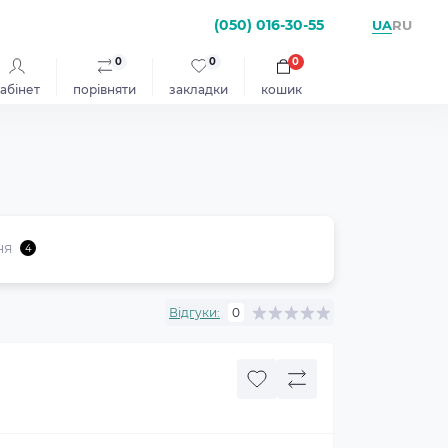
(050) 016-30-55
UA
RU
0
0
0
абінет
порівняти
закладки
кошик
ня
4
Відгуки:
0