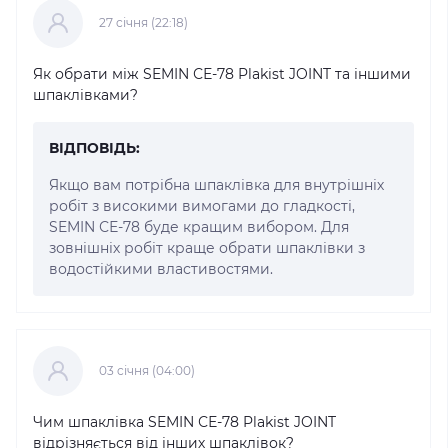
27 cічня (22:18)
Як обрати між SEMIN СЕ-78 Plakist JOINT та іншими
шпаклівками?
ВІДПОВІДЬ:
Якщо вам потрібна шпаклівка для внутрішніх
робіт з високими вимогами до гладкості,
SEMIN СЕ-78 буде кращим вибором. Для
зовнішніх робіт краще обрати шпаклівки з
водостійкими властивостями.
03 cічня (04:00)
Чим шпаклівка SEMIN СЕ-78 Plakist JOINT
відрізняється від інших шпаклівок?