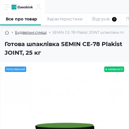
Все про товар
Характеристики
Відгуків
П
0
Будівельні суміші
SEMIN СЕ-78 Plakist JOINT шпаклівка готов
Готова шпаклівка SEMIN CE-78 Plakist
JOINT, 25 кг
популярний
в наявності