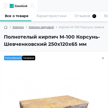
Все о товаре
Характеристики
Отзывов
В
0
Кирпич
Кирпич рядовой
Кирпич М-100 Корсунь-Шевченк
Полнотелый кирпич М-100 Корсунь-
Шевченковский 250x120x65 мм
популярный
продано