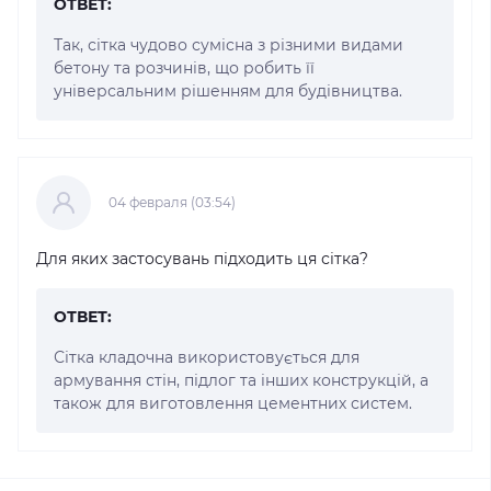
ОТВЕТ:
Так, сітка чудово сумісна з різними видами
бетону та розчинів, що робить її
універсальним рішенням для будівництва.
04 февраля (03:54)
Для яких застосувань підходить ця сітка?
ОТВЕТ:
Сітка кладочна використовується для
армування стін, підлог та інших конструкцій, а
також для виготовлення цементних систем.