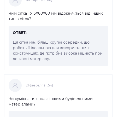
Чим сітка ТУ 3X60X60 мм відрізняється від інших
типів сіток?
ОТВЕТ:
Ця сітка має більш крупні осередки, що
робить її ідеальною для використання в
конструкціях, де потрібна висока міцність при
легкості матеріалу.
21 февраля (11:54)
Чи сумісна ця сітка з іншими будівельними
матеріалами?