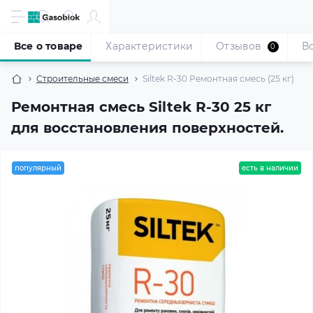
Все о товаре
Характеристики
Отзывов
В
0
Строительные смеси
Siltek R-30 Ремонтная смесь (25 кг)
Ремонтная смесь Siltek R-30 25 кг
для восстановления поверхностей.
популярный
есть в наличии