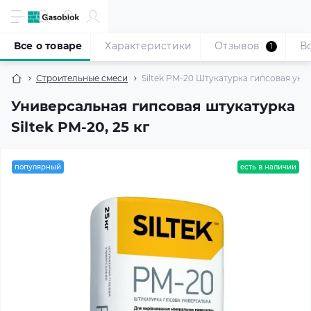
Все о товаре
Характеристики
Отзывов
В
1
Строительные смеси
Siltek PM-20 Штукатурка гипсовая унив
Универсальная гипсовая штукатурка
Siltek PM-20, 25 кг
популярный
есть в наличии