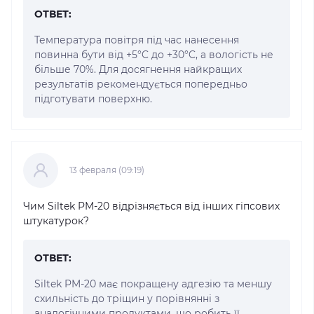
ОТВЕТ:
Температура повітря під час нанесення
повинна бути від +5°C до +30°C, а вологість не
більше 70%. Для досягнення найкращих
результатів рекомендується попередньо
підготувати поверхню.
13 февраля (09:19)
Чим Siltek PM-20 відрізняється від інших гіпсових
штукатурок?
ОТВЕТ:
Siltek PM-20 має покращену адгезію та меншу
схильність до тріщин у порівнянні з
аналогічними продуктами, що робить її