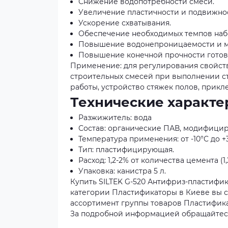
Снижение водопотребности смеси.
Увеличение пластичности и подвижнос
Ускорение схватывания.
Обеспечение необходимых темпов наб
Повышение водонепроницаемости и м
Повышение конечной прочности готов
Применение: для регулирования свойств
строительных смесей при выполнении ст
работы, устройство стяжек полов, прикл
Технические характе
Разжижитель: вода
Состав: органические ПАВ, модифици
Температура применения: от -10°C до +
Тип: пластифицирующая.
Расход: 1,2-2% от количества цемента (1,
Упаковка: канистра 5 л.
Купить SILTEK G-520 Антифриз-пластифик
категории Пластификаторы в Киеве вы с
ассортимент группы товаров Пластификат
За подробной информацией обращайтесь 