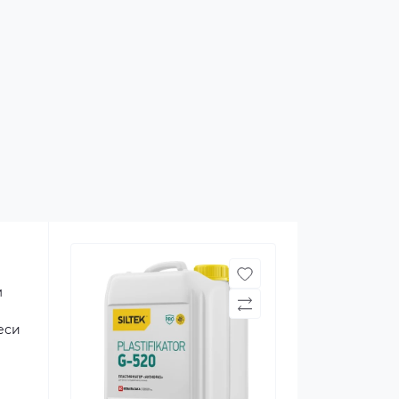
м
еси