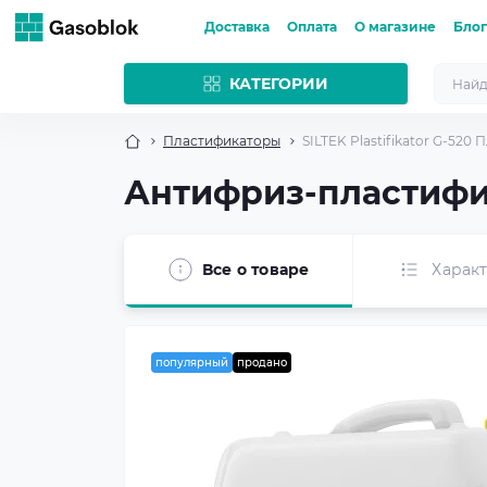
Доставка
Оплата
О магазине
Блог
КАТЕГОРИИ
Пластификаторы
SILTEK Plastifikator G-520
Антифриз-пластифика
Все о товаре
Харак
популярный
продано