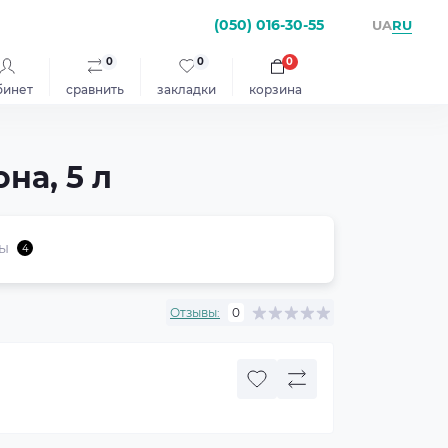
(050) 016-30-55
RU
UA
0
0
0
бинет
сравнить
закладки
корзина
на, 5 л
ы
4
Отзывы:
0