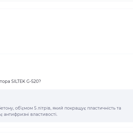
тора SILTEK G-520?
бетону, об'ємом 5 літрів, який покращує пластичність та
є антифризні властивості.