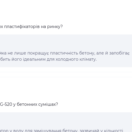
их пластифікаторів на ринку?
 яка не лише покращує пластичність бетону, але й запобігає
бить його ідеальним для холодного клімату.
G-520 у бетонних сумішах?
ор у воду для замішування бетону, зазвичай у кількості