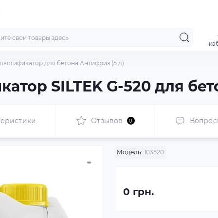
ка
 Пластификатор для бетона Антифриз (5 л)
тор SILTEK G-520 для бето
теристики
Отзывов
Вопрос
0
Модель:
103520
0 грн.