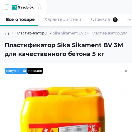
Все о товаре
Характеристики
Отзывов
В
0
Пластификаторы
Sika Sikament Bv 3M Пластификатор для бет
Пластификатор Sika Sikament BV 3M
для качественного бетона 5 кг
популярный
продано