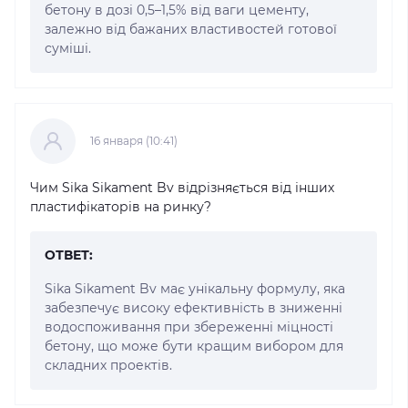
бетону в дозі 0,5–1,5% від ваги цементу,
залежно від бажаних властивостей готової
суміші.
16 января (10:41)
Чим Sika Sikament Bv відрізняється від інших
пластифікаторів на ринку?
ОТВЕТ:
Sika Sikament Bv має унікальну формулу, яка
забезпечує високу ефективність в зниженні
водоспоживання при збереженні міцності
бетону, що може бути кращим вибором для
складних проектів.