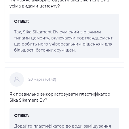
усіма видами цементу?
ОТВЕТ:
Так, Sika Sikament Bv сумісний з різними
типами цементу, включаючи портландцемент,
що робить його універсальним рішенням для
більшості бетонних сумішей.
20 марта (01:49)
Як правильно використовувати пластифікатор
Sika Sikament Bv?
ОТВЕТ:
Додайте пластифікатор до води замішування