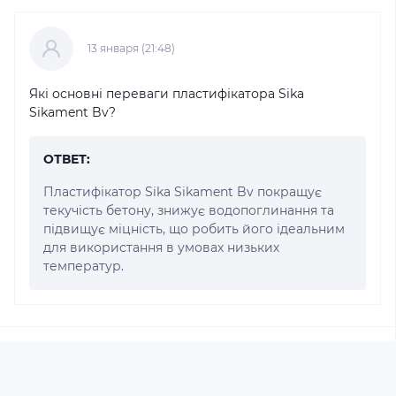
13 января (21:48)
Які основні переваги пластифікатора Sika
Sikament Bv?
ОТВЕТ:
Пластифікатор Sika Sikament Bv покращує
текучість бетону, знижує водопоглинання та
підвищує міцність, що робить його ідеальним
для використання в умовах низьких
температур.