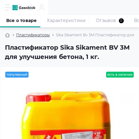
Все о товаре
Характеристики
Отзывов
В
0
Пластификаторы
Sika Sikament Bv 3M Пластификатор для бет
Пластификатор Sika Sikament BV 3M
для улучшения бетона, 1 кг.
популярный
есть в наличии