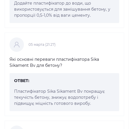
Додайте пластифікатор до води, що
використовується для замішування бетону, у
пропорції 0,5-1,0% від ваги цементу.
05 марта (21:27)
Які основні переваги пластифікатора Sika
Sikament Bv для бетону?
ОТВЕТ:
Пластифікатор Sika Sikament Bv покращує
текучість бетону, знижує водопотребу і
підвищує міцність готового виробу.