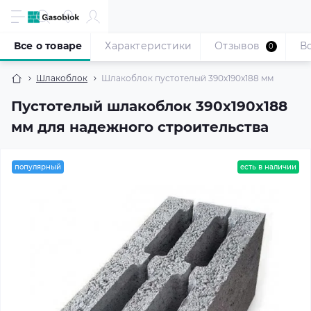
Все о товаре
Характеристики
Отзывов
В
0
Шлакоблок
Шлакоблок пустотелый 390x190x188 мм
Пустотелый шлакоблок 390x190x188
мм для надежного строительства
популярный
есть в наличии