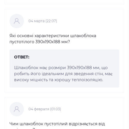
04 марта (22:07)
Які основні характеристики шлакоблока
пустотілого 390x190x188 мм?
ОТВЕТ:
Шлакоблок має розміри 390x190x188 мм, що
робить його ідеальним для зведення стін, має
високу міцність та хорошу теплоізоляцію.
04 февраля (01:03)
Чим шлакоблок пустотілий відрізняється від