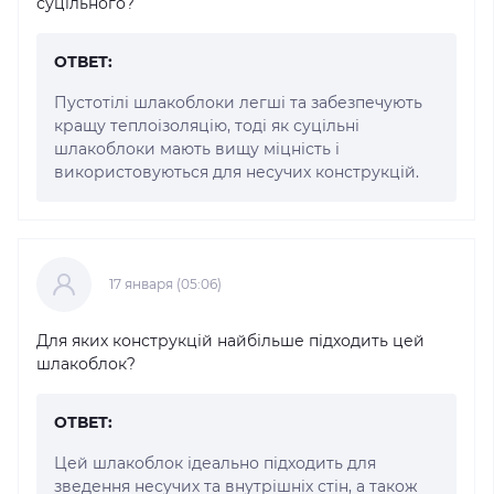
суцільного?
ОТВЕТ:
Пустотілі шлакоблоки легші та забезпечують
кращу теплоізоляцію, тоді як суцільні
шлакоблоки мають вищу міцність і
використовуються для несучих конструкцій.
17 января (05:06)
Для яких конструкцій найбільше підходить цей
шлакоблок?
ОТВЕТ:
Цей шлакоблок ідеально підходить для
зведення несучих та внутрішніх стін, а також