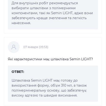
Для внутрішніх робіт рекомендується
вибирати шпаклівки з полімерними
компонентами, такі як Semin LIGHT, адже вони
забезпечують краще зчеплення та легкість
нанесення.
07 января (09:53)
Які характеристики має шпаклівка Semin LIGHT?
ОТВЕТ:
Шпаклівка Semin LIGHT має готову до
використання форму, об'єм 310 мл, а також
полімермінеральну основу, що забезпечує
високу адгезію та швидке висихання.