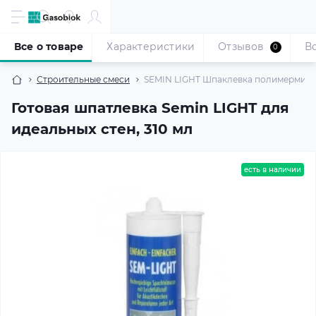
Все о товаре
Характеристики
Отзывов
В
0
Строительные смеси
SEMIN LIGHT Шпаклевка полимерминер
Готовая шпатлевка Semin LIGHT для
идеальных стен, 310 мл
есть в наличии