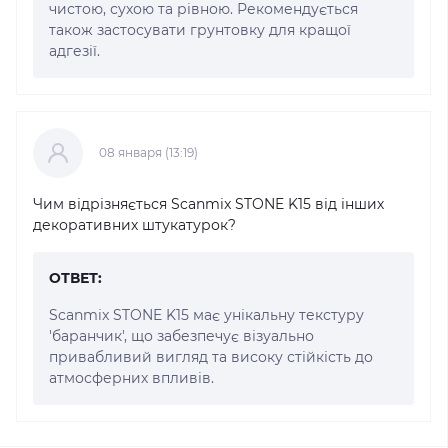
чистою, сухою та рівною. Рекомендується
також застосувати грунтовку для кращої
адгезії.
08 января (13:19)
Чим відрізняється Scanmix STONE K15 від інших
декоративних штукатурок?
ОТВЕТ:
Scanmix STONE K15 має унікальну текстуру
'баранчик', що забезпечує візуально
привабливий вигляд та високу стійкість до
атмосферних впливів.