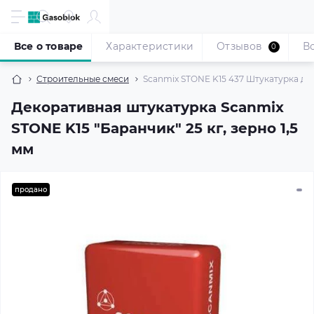
Все о товаре
Характеристики
Отзывов
В
0
Строительные смеси
Scanmix STONE K15 437 Штукатурка дек
Декоративная штукатурка Scanmix
STONE K15 "Баранчик" 25 кг, зерно 1,5
мм
продано