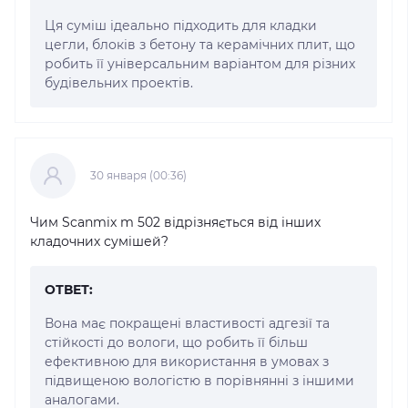
Ця суміш ідеально підходить для кладки
цегли, блоків з бетону та керамічних плит, що
робить її універсальним варіантом для різних
будівельних проектів.
30 января (00:36)
Чим Scanmix m 502 відрізняється від інших
кладочних сумішей?
ОТВЕТ:
Вона має покращені властивості адгезії та
стійкості до вологи, що робить її більш
ефективною для використання в умовах з
підвищеною вологістю в порівнянні з іншими
аналогами.