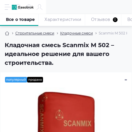
Все о товаре
Характеристики
Отзывов
В
0
Строительные смеси
Кладочные смеси
Scanmix M 502 Кла
Кладочная смесь Scanmix M 502 –
идеальное решение для вашего
строительства.
популярный
продано