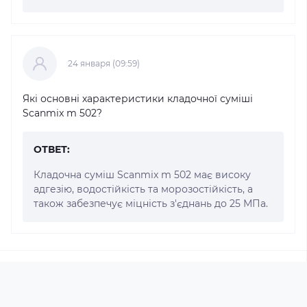
24 января (09:59)
Які основні характеристики кладочної суміші
Scanmix m 502?
ОТВЕТ:
Кладочна суміш Scanmix m 502 має високу
адгезію, водостійкість та морозостійкість, а
також забезпечує міцність з'єднань до 25 МПа.