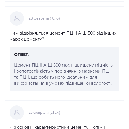
28 февраля (10:10)
Чим відрізняється цемент ПЦ-ІІ А-Ш 500 від інших
марок цементу?
ОТВЕТ:
Цемент ПЦ-ІІ А-Ш 500 має підвищену міцність
і вологостійкість у порівнянні з марками ПЦ-ІІ
та ПЦ-І, що робить його ідеальним для
використання в умовах підвищеної вологості.
25 февраля (21:24)
Які основні характеристики цементу Полімін