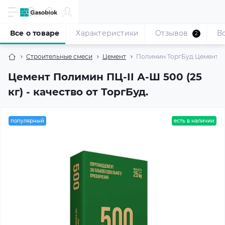
Все о товаре
Характеристики
Отзывов
В
2
Строительные смеси
Цемент
Полимин ТоргБуд Цемент ПЦ-
Цемент Полимин ПЦ-II А-Ш 500 (25
кг) - качество от ТоргБуд.
популярный
есть в наличии