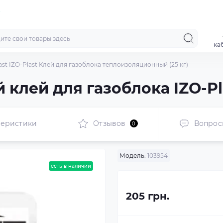
ка
ast IZO-Plast Клей для газоблока теплоизоляционный (25 кг)
лей для газоблока IZO-Pla
теристики
Отзывов
Вопрос
0
Модель:
103954
есть в наличии
205 грн.