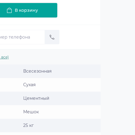
В корзину
 все)
Всесезонная
Сухая
Цементный
Мешок
25 кг