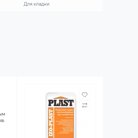
Для кладки
ным
в.