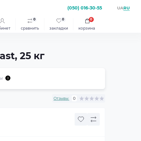
(050) 016-30-55
RU
UA
0
0
0
бинет
сравнить
закладки
корзина
st, 25 кг
ы
0
Отзывы:
0