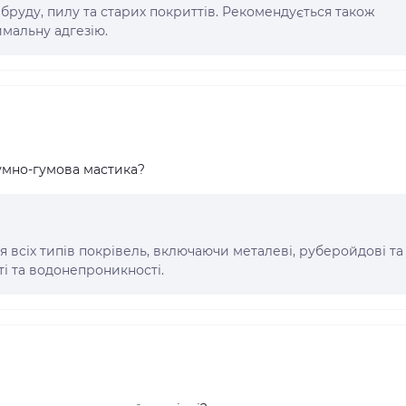
бруду, пилу та старих покриттів. Рекомендується також
имальну адгезію.
тумно-гумова мастика?
я всіх типів покрівель, включаючи металеві, руберойдові та
ті та водонепроникності.