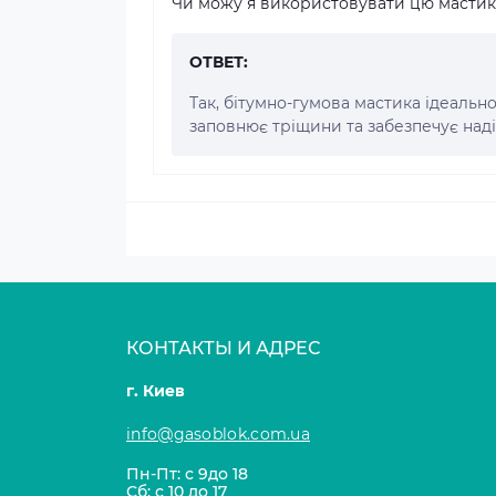
Чи можу я використовувати цю мастику
ОТВЕТ:
Так, бітумно-гумова мастика ідеальн
заповнює тріщини та забезпечує наді
КОНТАКТЫ И АДРЕС
г. Киев
info@gasoblok.com.ua
Пн-Пт: с 9до 18
Сб: с 10 до 17