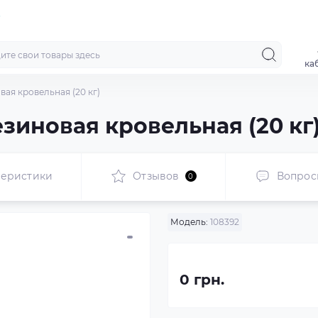
ка
ая кровельная (20 кг)
зиновая кровельная (20 кг
теристики
Отзывов
Вопрос
0
Модель:
108392
0 грн.