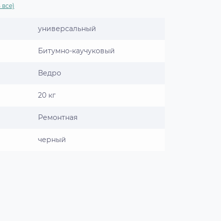
 все)
универсальный
Битумно-каучуковый
Ведро
20 кг
Ремонтная
черный