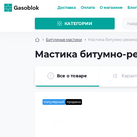
Доставка
Оплата
О магазине
Блог
КАТЕГОРИИ
Битумные мастики
Мастика битумно-резинов
Мастика битумно-ре
Все о товаре
Харак
популярный
продано