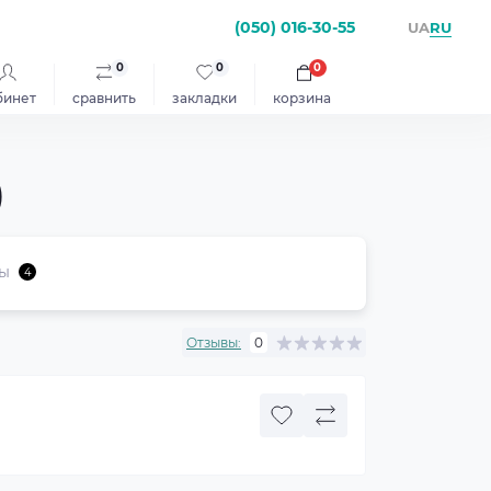
(050) 016-30-55
RU
UA
0
0
0
бинет
сравнить
закладки
корзина
)
ы
4
Отзывы:
0