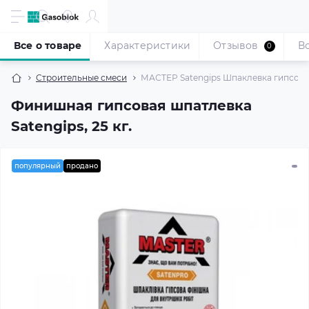
Все о товаре
Характеристики
Отзывов
В
0
Строительные смеси
МАСТЕР Satengips Шпаклевка гипсовая
Финишная гипсовая шпатлевка
Satengips, 25 кг.
популярный
продано