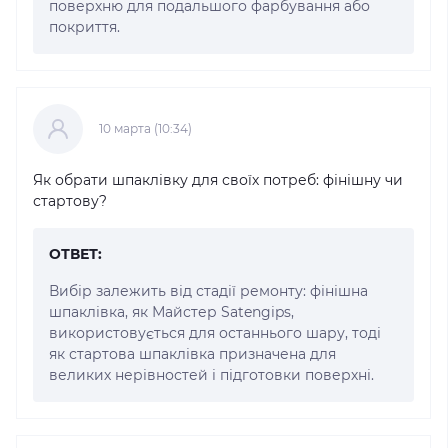
поверхню для подальшого фарбування або
покриття.
10 марта (10:34)
Як обрати шпаклівку для своїх потреб: фінішну чи
стартову?
ОТВЕТ:
Вибір залежить від стадії ремонту: фінішна
шпаклівка, як Майстер Satengips,
використовується для останнього шару, тоді
як стартова шпаклівка призначена для
великих нерівностей і підготовки поверхні.