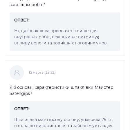
зовнішніх робіт?
ОТВЕТ:
Ні, ця шпаклівка призначена лише для
внутрішніх робіт, оскільки не витримує
впливу вологи та зовнішніх погодних умов.
15 марта (23:22)
Які основні характеристики шпаклівки Майстер
Satengips?
ОТВЕТ:
Шпаклівка має гіпсову основу, упаковка 25 кг,
готова до використання та забезпечує гладку