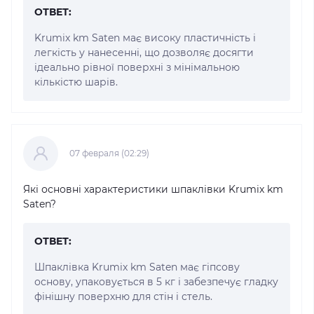
ОТВЕТ:
Krumix km Saten має високу пластичність і
легкість у нанесенні, що дозволяє досягти
ідеально рівної поверхні з мінімальною
кількістю шарів.
07 февраля (02:29)
Які основні характеристики шпаклівки Krumix km
Saten?
ОТВЕТ:
Шпаклівка Krumix km Saten має гіпсову
основу, упаковується в 5 кг і забезпечує гладку
фінішну поверхню для стін і стель.