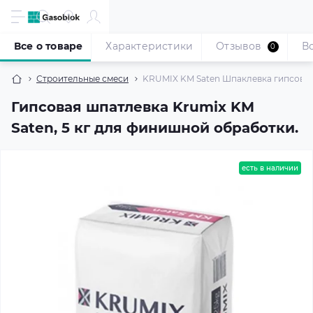
Все о товаре
Характеристики
Отзывов
В
0
Строительные смеси
KRUMIX KM Saten Шпаклевка гипсовая 
Гипсовая шпатлевка Krumix KM
Saten, 5 кг для финишной обработки.
есть в наличии