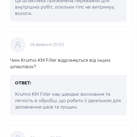
Ця шпаклівка призначена переважно для
внутрішніх робіт, оскільки гіпс не витримує
вологи.
06 февраля (15:57)
Чим Krumix KM Filler відрізняється від інших
шпаклівок?
ОТВЕТ:
Krumix KM Filler має швидке висихання та
легкість в обробці, що робить її ідеальною для
заповнення швів та тріщин.