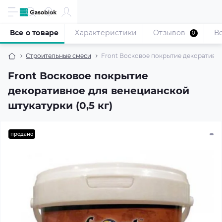
Все о товаре
Характеристики
Отзывов
В
0
Строительные смеси
Front Восковое покрытие декоративно
Front Восковое покрытие
декоративное для венецианской
штукатурки (0,5 кг)
продано