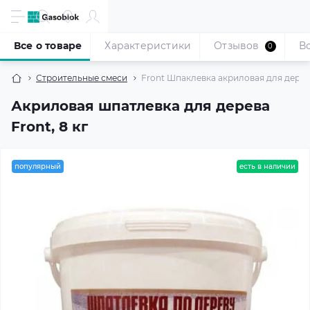
Все о товаре
Характеристики
Отзывов
В
0
Строительные смеси
Front Шпаклевка акриловая для дерева
Акриловая шпатлевка для дерева
Front, 8 кг
популярный
есть в наличии