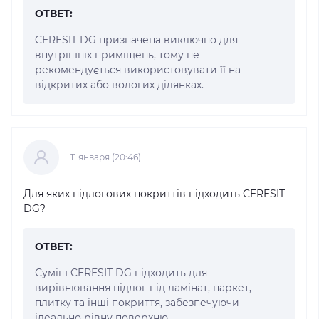
ОТВЕТ:
CERESIT DG призначена виключно для
внутрішніх приміщень, тому не
рекомендується використовувати її на
відкритих або вологих ділянках.
11 января (20:46)
Для яких підлогових покриттів підходить CERESIT
DG?
ОТВЕТ:
Суміш CERESIT DG підходить для
вирівнювання підлог під ламінат, паркет,
плитку та інші покриття, забезпечуючи
ідеально рівну поверхню.