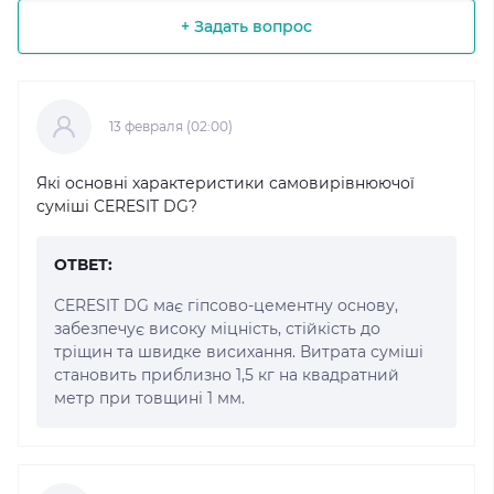
+ Задать вопрос
13 февраля (02:00)
Які основні характеристики самовирівнюючої
суміші CERESIT DG?
ОТВЕТ:
CERESIT DG має гіпсово-цементну основу,
забезпечує високу міцність, стійкість до
тріщин та швидке висихання. Витрата суміші
становить приблизно 1,5 кг на квадратний
метр при товщині 1 мм.