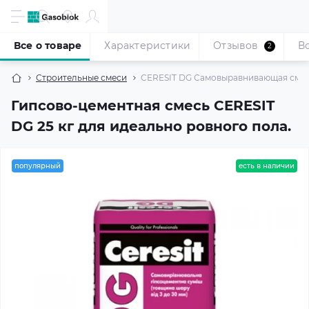
Все о товаре
Характеристики
Отзывов
В
2
Строительные смеси
CERESIT DG Самовыравнивающая смесь
Гипсово-цементная смесь CERESIT
DG 25 кг для идеально ровного пола.
популярный
есть в наличии