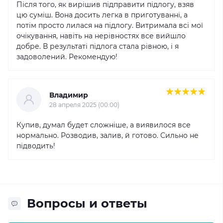
Після того, як вирішив підправити підлогу, взяв
цю суміш. Вона досить легка в приготуванні, а
потім просто лилася на підлогу. Витримала всі мої
очікування, навіть на нерівностях все вийшло
добре. В результаті підлога стала рівною, і я
задоволений. Рекомендую!
Владимир
28 апреля 2025 (00:00)
Купив, думал будет сложніше, а виявилося все
нормально. Розводив, залив, й готово. Сильно не
підводить!
Вопросы и ответы