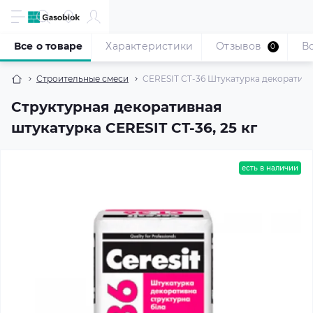
Все о товаре
Характеристики
Отзывов
В
0
Строительные смеси
CERESIT CT-36 Штукатурка декоративна
Структурная декоративная
штукатурка CERESIT CT-36, 25 кг
есть в наличии