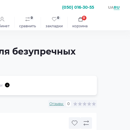
(050) 016-30-55
RU
UA
0
0
0
бинет
сравнить
закладки
корзина
для безупречных
ы
4
Отзывы:
0