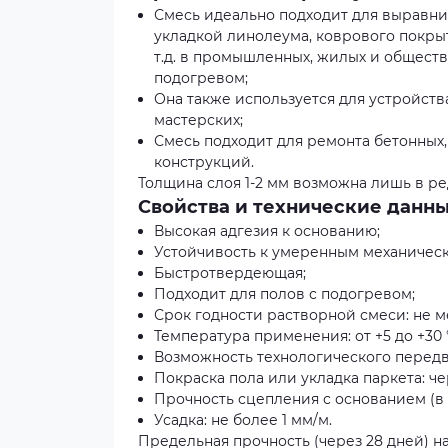
Смесь идеально подходит для выравни
укладкой линолеума, коврового покрыт
т.д. в промышленных, жилых и обществ
подогревом;
Она также используется для устройств
мастерских;
Смесь подходит для ремонта бетонных
конструкций.
Толщина слоя 1-2 мм возможна лишь в ре
Свойства и технические данн
Высокая адгезия к основанию;
Устойчивость к умеренным механическ
Быстротвердеющая;
Подходит для полов с подогревом;
Срок годности растворной смеси: не м
Температура применения: от +5 до +30 
Возможность технологического передви
Покраска пола или укладка паркета: че
Прочность сцепления с основанием (в в
Усадка: не более 1 мм/м.
Предельная прочность (через 28 дней) на