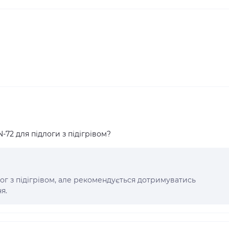
72 для підлоги з підігрівом?
лог з підігрівом, але рекомендується дотримуватись
я.