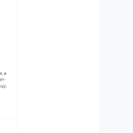
, а
ет-
цу,