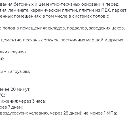
вания бетонных и цементно-песчаных оснований перед
ия, ламината, керамической плитки, плитки из ПВХ, паркет
енных помещениях, в том числе в системах полов с
а полов в помещениях складов, подвалов, заводских цехов,
, цементно-песчаных стяжек, лестничных маршей и других
дких случаях.
ые
им нагрузкам;
енее 20 минут;
°C;
жения: через 3 часа;
рез 7 дней;
оздухосухих условиях, через 28 дней): не менее 1 МПа;
: