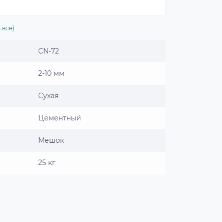
 все)
CN-72
2-10 мм
Сухая
Цементный
Мешок
25 кг