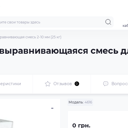
ка
авнивающая смесь 2-10 мм (25 кг)
мовыравнивающаяся смесь 
теристики
Отзывов
Вопрос
0
Модель:
4616
0 грн.