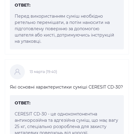
ОТВЕТ:
Перед використанням суміш необхідно
ретельно перемішати, а потім наносити на
підготовлену поверхню за допомогою
шпателя або кисті, дотримуючись інструкцій
на упаковці.
13 марта (19:40)
Які основні характеристики суміші CERESIT CD-30?
ОТВЕТ:
CERESIT CD-30 - це однокомпонентна
антикорозійна та адгезійна суміш, що має вагу
25 кг, спеціально розроблена для захисту
металевих поверхонь від корозії.