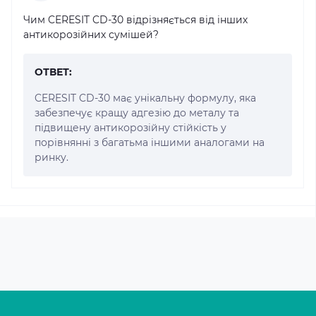
Чим CERESIT CD-30 відрізняється від інших
антикорозійних сумішей?
ОТВЕТ:
CERESIT CD-30 має унікальну формулу, яка
забезпечує кращу адгезію до металу та
підвищену антикорозійну стійкість у
порівнянні з багатьма іншими аналогами на
ринку.