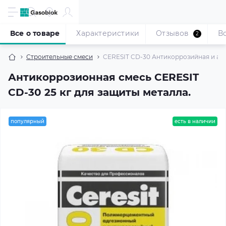
Все о товаре
Характеристики
Отзывов
В
2
Строительные смеси
CERESIT CD-30 Антикоррозийная и адг
Антикоррозионная смесь CERESIT
CD-30 25 кг для защиты металла.
популярный
есть в наличии