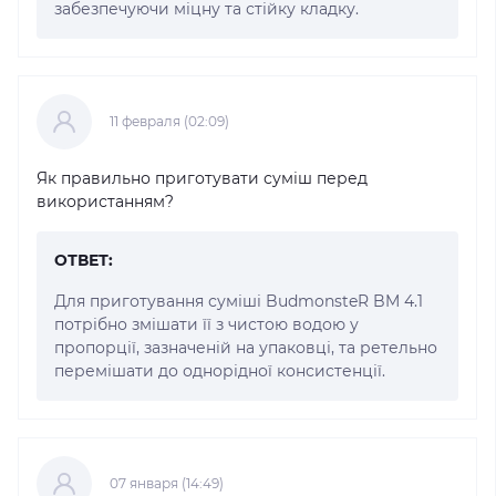
забезпечуючи міцну та стійку кладку.
11 февраля (02:09)
Як правильно приготувати суміш перед
використанням?
ОТВЕТ:
Для приготування суміші BudmonsteR BM 4.1
потрібно змішати її з чистою водою у
пропорції, зазначеній на упаковці, та ретельно
перемішати до однорідної консистенції.
07 января (14:49)