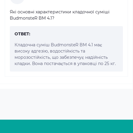
Які основні характеристики кладочної суміші
BudmonsteR BM 4.1?
ОТВЕТ:
Кладочна суміш BudmonsteR BM 4.1 має
високу адгезію, водостійкість та
морозостійкість, що забезпечує надійність
кладки. Вона постачається в упаковці по 25 кг.