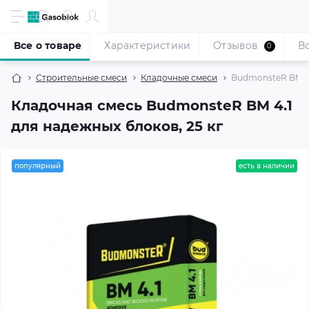
Все о товаре
Характеристики
Отзывов
В
0
Строительные смеси
Кладочные смеси
BudmonsteR BM 4.
Кладочная смесь BudmonsteR BM 4.1
для надежных блоков, 25 кг
популярный
есть в наличии