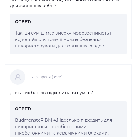
для зовнішніх робіт?
ОТВЕТ:
Так, ця суміш має високу морозостійкість і
водостійкість, тому її можна безпечно
використовувати для зовнішніх кладок.
17 февраля (16:26)
Для яких блоків підходить ця суміш?
ОТВЕТ:
BudmonsteR BM 4.1 ідеально підходить для
використання з газобетонними,
пінобетонними та керамічними блоками,