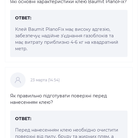
Які основні характеристики клею Baumit PlanoFix?
ОТВЕТ:
Клей Baumit PlanoFix має високу адгезію,
забезпечує надійне з'єднання газоблоків та
має витрату приблизно 4-6 кг на квадратний
метр.
23 марта (14:54)
Як правильно підготувати поверхні перед
нанесенням клею?
ОТВЕТ:
Перед нанесенням клею необхідно очистити
поверхні від пилу, бруду та жирних плям, а