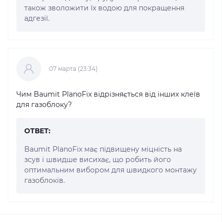
також зволожити їх водою для покращення
адгезії.
07 марта (23:34)
Чим Baumit PlanoFix відрізняється від інших клеїв
для газоблоку?
ОТВЕТ:
Baumit PlanoFix має підвищену міцність на
зсув і швидше висихає, що робить його
оптимальним вибором для швидкого монтажу
газоблоків.