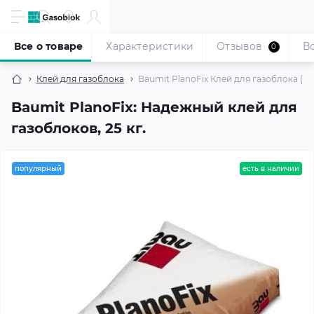
Все о товаре
Характеристики
Отзывов
В
0
Клей для газоблока
Baumit PlanoFix Клей для газоблока (25 
Baumit PlanoFix: Надежный клей для
газоблоков, 25 кг.
популярный
есть в наличии