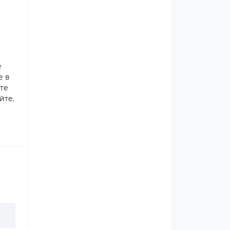
е
е в
те
йте.