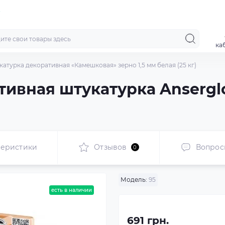
ка
атурка декоративная «Камешковая» зерно 1,5 мм белая (25 кг)
ивная штукатурка Anserglo
теристики
Отзывов
Вопрос
0
Модель:
95
есть в наличии
691 грн.