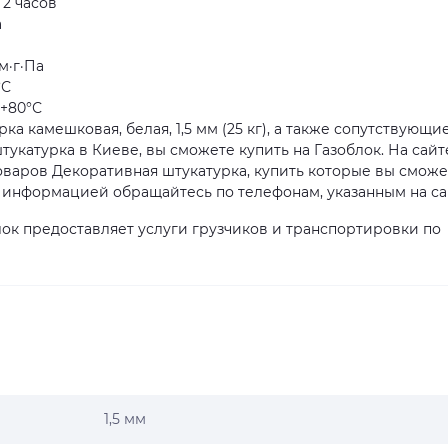
 2 часов
а
м·г·Па
°С
 +80°С
ка камешковая, белая, 1,5 мм (25 кг), а также сопутствующи
укатурка в Киеве, вы сможете купить на Газоблок. На сайт
варов Декоративная штукатурка, купить которые вы сможе
ой информацией обращайтесь по телефонам, указанным на са
ок предоставляет услуги грузчиков и транспортировки по
1,5 мм