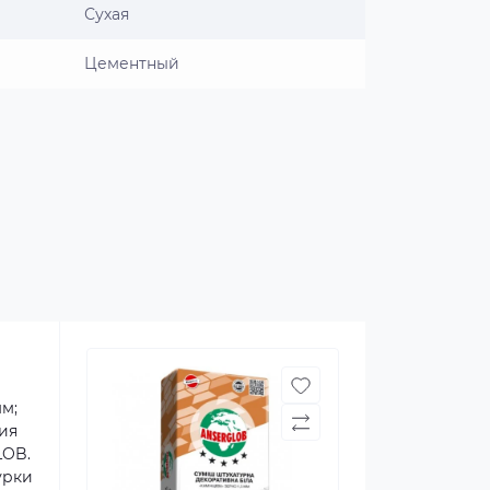
Сухая
Цементный
м;
ия
LOB.
урки