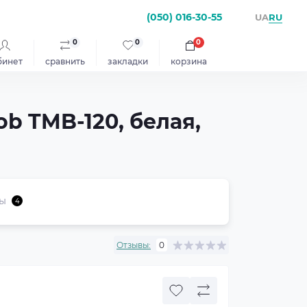
(050) 016-30-55
RU
UA
0
0
0
бинет
сравнить
закладки
корзина
b TMB-120, белая,
ы
4
Отзывы:
0