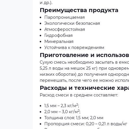
и др.).
Преимущества продукта
Паропроницаемая
Экологически безопасная
Атмосферостойкая
Гидрофобная
Минеральная
Устойчива к повреждениям
Приготовление и использо
Сухую смесь необходимо засыпать в емкость
5,25 л воды на мешок 25 кг) при однов
низких оборотах) до получения однород
перемешать, после чего ее можно исполь
Расходы и технические ха
Расход смеси в среднем составляет:
2
1,5 мм – 2,3 кг/м
;
2
2,0 мм – 3,0 кг/м
;
Толщина слоя: 1,5 мм; 2,0 мм
Пропорция смеси: 0,20 – 0,21 л воды/кг