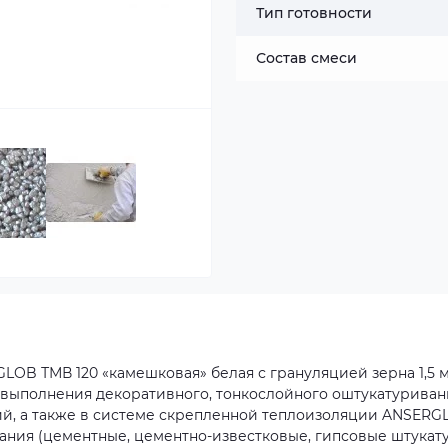
Тип готовности
Состав смеси
OB ТМВ 120 «камешковая» белая с грануляцией зерна 1,5 м
я выполнения декоративного, тонкослойного оштукатуриван
ний, а также в системе скрепленной теплоизоляции ANSERG
ания (цементные, цементно-известковые, гипсовые штукат