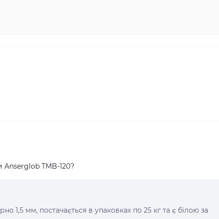
и Anserglob TMB-120?
о 1,5 мм, постачається в упаковках по 25 кг та є білою за