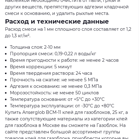
наклейкой необходимо очистить от пыли, грязи и
других веществ, препятствующих адгезии кладочной
смеси к основанию, и удалить рыхлые места.
Расход и технические данные
Расход смеси на 1 мм сплошного слоя составляет от 1,2
до 1,3 кг/м².
Толщина слоя: 2-10 мм
Пропорция смеси: 0,19-0,22 л воды/кг
Время пригодности к работе: не менее 2 часов
Время коррекции: 5 минут
Время твердения раствора: 24 часа
Прочность на сжатие: не менее 5 МПа
Адгезия к основанию: не менее 0,3 МПа
Морозостойкость: не менее 50 циклов
Температура основания: от +5°С до +30°С
Температура эксплуатации: от -30°С до +80°С
Купить Anserglob BCM-11 клей для газоблоков, 25 кг, а
также сопутствующие материалы из категории клей
для газоблока в Москве вы сможете на Газоблок. На
сайте представлен большой ассортимент группы
товаров клей для газоблока, приобрести которые вы