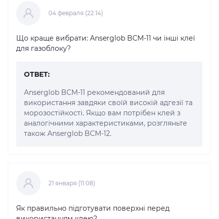
04 февраля (22:14)
Що краще вибрати: Anserglob BCM-11 чи інші клеї
для газоблоку?
ОТВЕТ:
Anserglob BCM-11 рекомендований для
використання завдяки своїй високій адгезії та
морозостійкості. Якщо вам потрібен клей з
аналогічними характеристиками, розгляньте
також Anserglob BCM-12.
21 января (11:08)
Як правильно підготувати поверхні перед
використанням клею?