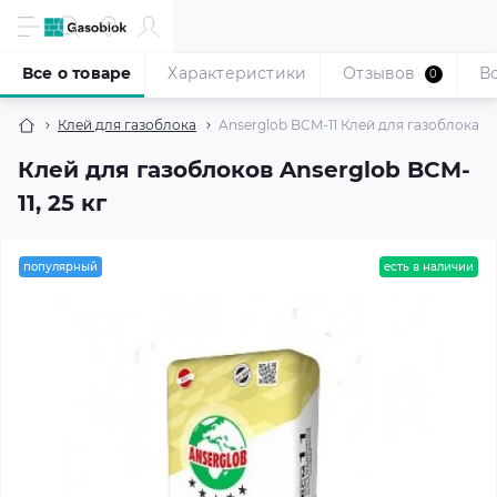
Все о товаре
Характеристики
Отзывов
В
0
Клей для газоблока
Anserglob BCM-11 Клей для газоблока (25
Клей для газоблоков Anserglob BCM-
11, 25 кг
популярный
есть в наличии