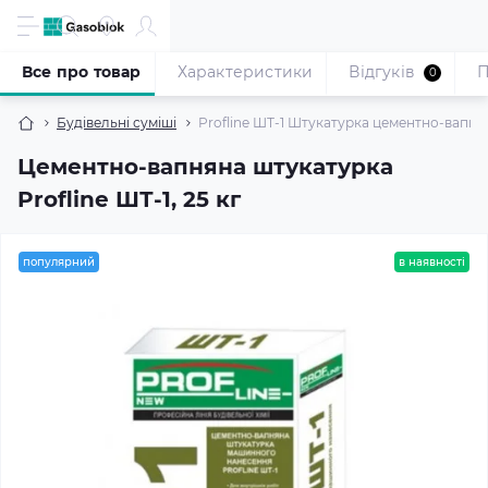
Все про товар
Характеристики
Відгуків
П
0
Будівельні суміші
Profline ШТ-1 Штукатурка цементно-вапня
Цементно-вапняна штукатурка
Profline ШТ-1, 25 кг
популярний
в наявності