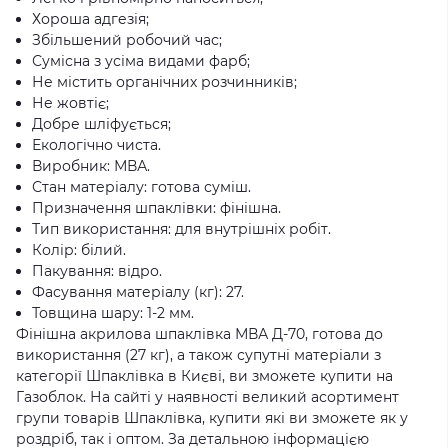
Хороша адгезія;
Збільшений робочий час;
Сумісна з усіма видами фарб;
Не містить органічних розчинників;
Не жовтіє;
Добре шліфується;
Екологічно чиста.
Виробник: МВА.
Стан матеріалу: готова суміш.
Призначення шпаклівки: фінішна.
Тип використання: для внутрішніх робіт.
Колір: білий.
Пакування: відро.
Фасування матеріалу (кг): 27.
Товщина шару: 1-2 мм.
Фінішна акрилова шпаклівка МВА Д-70, готова до
використання (27 кг), а також супутні матеріали з
категорії Шпаклівка в Києві, ви зможете купити на
Газоблок. На сайті у наявності великий асортимент
групи товарів Шпаклівка, купити які ви зможете як у
роздріб, так і оптом. За детальною інформацією