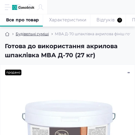
Все про товар
Характеристики
Відгуків
П
0
Будівельні суміші
МВА Д-70 шпаклівка акрилова фініш готова
Готова до використання акрилова
шпаклівка МВА Д-70 (27 кг)
продано