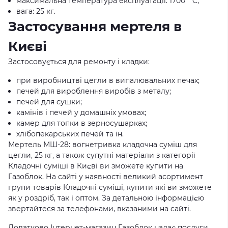
максимальна температура експлуатації: 1700 ° C;
вага: 25 кг.
Застосування мертеля в
Києві
Застосовується для ремонту і кладки:
при виробництві цегли в випалювальних печах;
печей для вироблення виробів з металу;
печей для сушки;
камінів і печей у домашніх умовах;
камер для топки в зерносушарках;
хлібопекарських печей та ін.
Мертель МШ-28: вогнетривка кладочна суміш для
цегли, 25 кг, а також супутні матеріали з категорії
Кладочні суміші в Києві ви зможете купити на
Газоблок. На сайті у наявності великий асортимент
групи товарів Кладочні суміші, купити які ви зможете
як у роздріб, так і оптом. За детальною інформацією
звертайтеся за телефонами, вказаними на сайті.
Додатково Інтернет-магазин Газоблок надає послуги