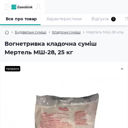
Все про товар
Характеристики
Відгуків
П
0
Будівельні суміші
Кладочні суміші
Мертель МШ-28 кладочн
Вогнетривка кладочна суміш
Мертель МШ-28, 25 кг
продано