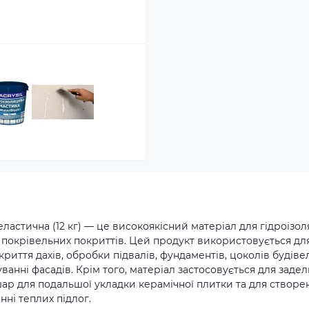
астична (12 кг) — це високоякісний матеріал для гідроізоля
 покрівельних покриттів. Цей продукт використовується дл
риття дахів, обробки підвалів, фундаментів, цоколів будівел
анні фасадів. Крім того, матеріал застосовується для заде
шар для подальшої укладки керамічної плитки та для створе
ні теплих підлог.