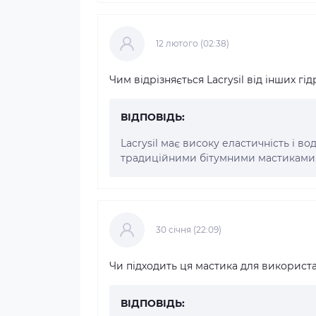
12 лютого (02:38)
Чим відрізняється Lacrysil від інших гі
ВІДПОВІДЬ:
Lacrysil має високу еластичність і во
традиційними бітумними мастиками
30 cічня (22:09)
Чи підходить ця мастика для використ
ВІДПОВІДЬ: