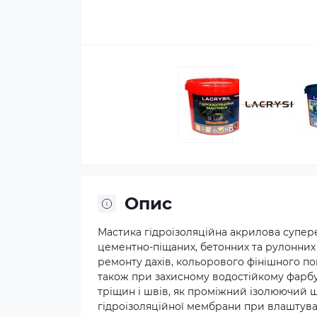
Опис
Мастика гідроізоляційна акрилова суперел
цементно-піщаних, бетонних та рулонних
ремонту дахів, кольорового фінішного пок
також при захисному водостійкому фарбув
тріщин і швів, як проміжний ізолюючий 
гідроізоляційної мембрани при влаштуван