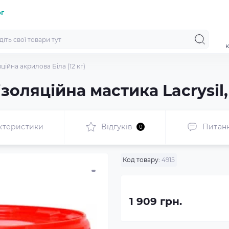
ог
к
ційна акрилова Біла (12 кг)
золяційна мастика Lacrysil, 
ктеристики
Відгуків
Питан
0
Код товару:
4915
1 909 грн.