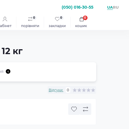
(050) 016-30-55
UA
RU
0
0
0
абінет
порівняти
закладки
кошик
12 кг
ня
4
Відгуки:
0