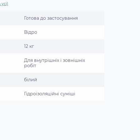
 усі)
Готова до застосування
Відро
12 кг
Для внутрішніх і зовнішніх
робіт
білий
Гідроізоляційні суміші