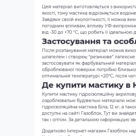
Цей матеріал виготовляється з використ
якості, тому мастика відрізняється водо
Завдяки своїй екологічності, її можна в
погодним впливам, впливу УФ-випромінюв
від -30 до +70 °С, що робить її ідеально
Застосування та особ
Після розпакування матеріал можна вико
шпателем і створює “резинове” латексне
застосовувати як фарбувальний матеріал
оброблюваної поверхні потрібно близько 1
оптимальній температурі +20°С, після чо
Де купити мастику в 
Купити мастику гідроізоляційну акрилову
оздоблювальні будівельні матеріали можн
гідроізоляційна мастика Біла, 12 кг, а так
доступні на сайті Газоблок. Тут ви знайд
так і оптом. За детальною інформацією зв
Додатково Інтернет-магазин Газоблок над