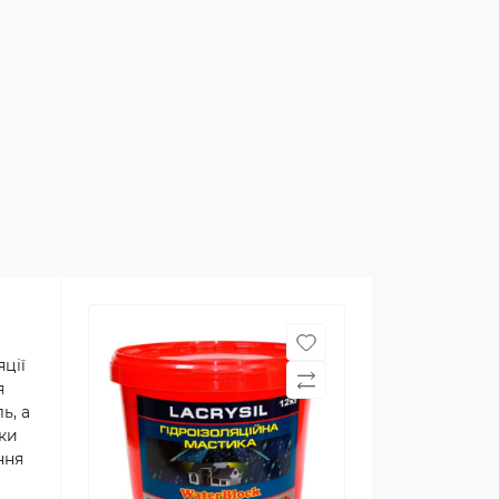
ції
я
ь, а
лки
ння