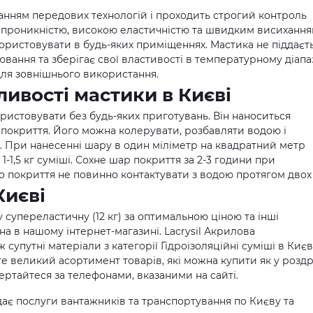
анням передових технологій і проходить строгий контроль
непроникністю, високою еластичністю та швидким висихання
икористовувати в будь-яких приміщеннях. Мастика не піддаєт
ання та зберігає свої властивості в температурному діапа
ю для зовнішнього використання.
ливості мастики в Києві
ристовувати без будь-яких приготувань. Він наноситься
 покриття. Його можна колерувати, розбавляти водою і
. При нанесенні шару в один міліметр на квадратний метр
-1,5 кг суміші. Сохне шар покриття за 2-3 години при
го покриття не повинно контактувати з водою протягом двох 
Києві
 супереластичну (12 кг) за оптимальною ціною та інші
а в нашому інтернет-магазині. Lacrysil Акрилова
ож супутні матеріали з категорії Гідроізоляційні суміші в Києв
ете великий асортимент товарів, які можна купити як у роздр
ертайтеся за телефонами, вказаними на сайті.
ає послуги вантажників та транспортування по Києву та