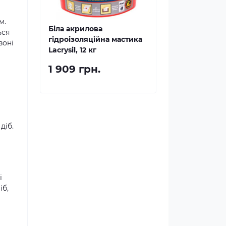
м.
Біла акрилова
ься
гідроізоляційна мастика
зоні
Lacrysil, 12 кг
1 909 грн.
діб.
і
іб,