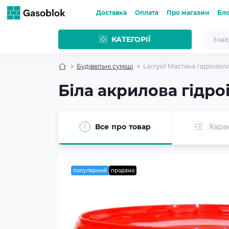
Доставка
Оплата
Про магазин
Бл
КАТЕГОРІЇ
Будівельні суміші
Lacrysil Мастика гідроізоля
Біла акрилова гідроі
Все про товар
Хара
популярний
продано