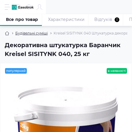
Все про товар
Характеристики
Відгуків
П
0
Будівельні суміші
Kreisel SISITYNK 040 Штукатурка декоратив
Декоративна штукатурка Баранчик
Kreisel SISITYNK 040, 25 кг
популярний
в наявності