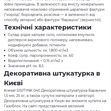
зовні приміщень. В залежності від вмісту мінеральних
наповнювачів можливо отримання царапаної фактури
("короїд", бороздчата, розсіяна — в залежності від
способу затирки) або фактури "барашок" (зернистої).
Технічні характеристики
Склад: рідке калієве скло, силіконова емульсія,
дисперсія акрилового полімеру, наповнювачі,
модифікуючі добавки, пігменти
Об'ємна щільність: ок. 1.800 кг/м3
Коеф. супр. паропроникність: ок. 60
Водопоглинання: < 0,15 кг/м2 х
Значення pH: ок. 8,5
Декоративна штукатурка в
Києві
Kreisel SISITYNK 040 Декоративна штукатурка Баранчик
1,5 мм, 25 кг, а також супутні матеріали з категорії
Декоративна штукатурка в Києві ви зможете купити на
Газоблок. На сайті представлений великий