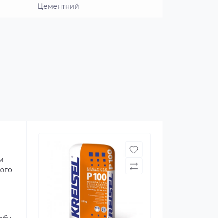
Цементний
м
чого