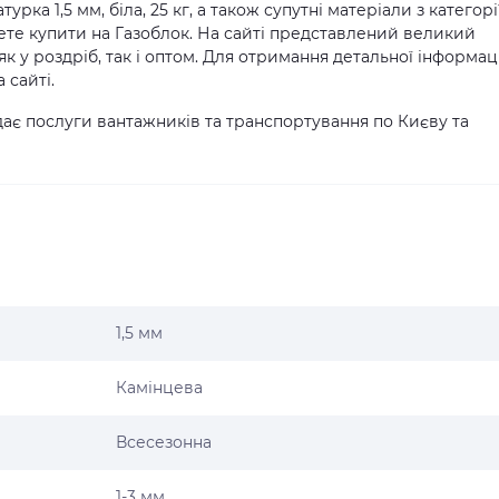
рка 1,5 мм, біла, 25 кг, а також супутні матеріали з категорі
ете купити на Газоблок. На сайті представлений великий
к у роздріб, так і оптом. Для отримання детальної інформаці
 сайті.
ає послуги вантажників та транспортування по Києву та
1,5 мм
Камінцева
Всесезонна
1-3 мм