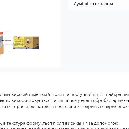
Суміші за складом
вдяки високій німецькій якості та доступній ціні, є найкращи
часто використовується на фінішному етапі обробки армую
м та мінеральною ватою, з подальшим покриттям акриловою
, а текстура формується після висихання за допомогою