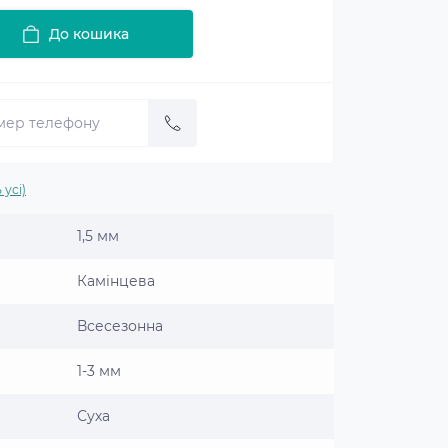
До кошика
 усі)
1,5 мм
Камінцева
Всесезонна
1-3 мм
Суха