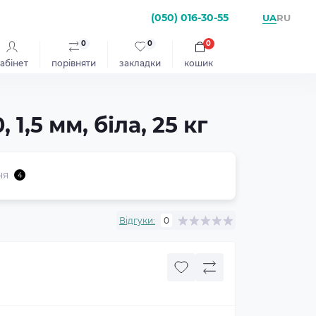
(050) 016-30-55
UA
RU
0
0
0
абінет
порівняти
закладки
кошик
1,5 мм, біла, 25 кг
ня
4
Відгуки:
0