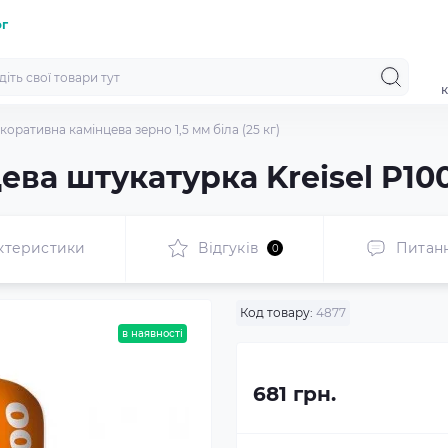
ог
к
коративна камінцева зерно 1,5 мм біла (25 кг)
а штукатурка Kreisel P100, 
ктеристики
Відгуків
Питан
0
Код товару:
4877
в наявності
681 грн.