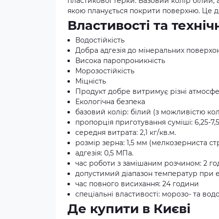
пластикової терки. Базовий колір білий,
якою планується покрити поверхню. Це 
Властивості та техні
Водостійкість
Добра адгезія до мінеральних поверхо
Висока паропроникність
Морозостійкість
Міцність
Продукт добре витримує різні атмосф
Екологічна безпека
базовий колір: білий (з можливістю ко
пропорція приготування суміші: 6,25-7,5
середня витрата: 2,1 кг/кв.м.
розмір зерна: 1,5 мм (мелкозерниста ст
адгезія: 0,5 МПа.
час роботи з замішаним розчином: 2 г
допустимий діапазон температур при екс
час повного висихання: 24 години
спеціальні властивості: морозо- та вод
Де купити в Києві