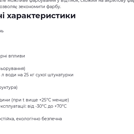
 але можливе фарбування у відтінок, схожий на акрилову фа
дозволяє зекономити фарбу.
чні характеристики
нь
ерні впливи
льорування)
 л води на 25 кг сухої штукатурки
руктура)
одини (при t вище +25°C менше)
плуатації: від -30°C до +70°C
остійка, екологічно безпечна