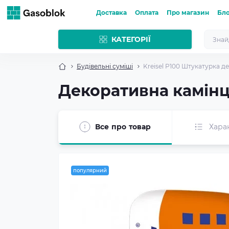
Доставка
Оплата
Про магазин
Бл
КАТЕГОРІЇ
Будівельні суміші
Kreisel P100 Штукатурка де
Декоративна камінцев
Все про товар
Хара
популярний