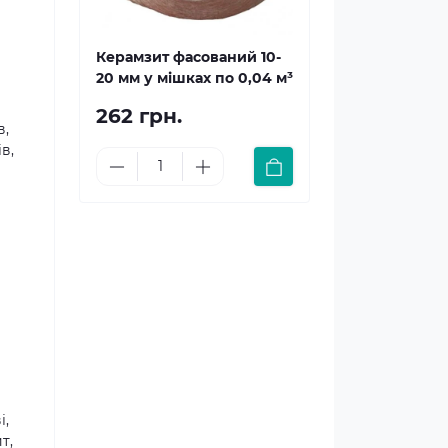
Керамзит фасований 10-
20 мм у мішках по 0,04 м³
262 грн.
в,
в,
і,
т,