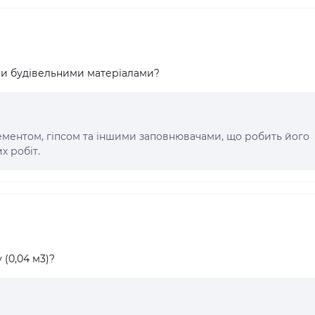
ми будівельними матеріалами?
цементом, гіпсом та іншими заповнювачами, що робить його
х робіт.
 (0,04 м3)?