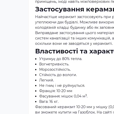
приміщень, іноді навіть міжповерхових п
Застосування керамзи
Найчастіше керамзит застосовують при р
утеплюючи дах будівлі. Можливе викорис
колодязній кладці будинку або як запов
Виправдане застосування цього матеріал
систем каналізації та інших комунікацій,
оскільки вони не заводяться у керамзиті.
Властивості та харак
Утримує до 80% тепла.
Вогнетривкість.
Морозостійкість.
Стійкість до вологи.
Легкий.
Не гниє і не руйнується.
Фракція: 10-20 мм
3
Фасування: мішок 0,04 м
.
Вага: 16 кг.
Фасований керамзит 10-20 мм у мішку (0,04
ви зможете купити на Газоблок. На сайт