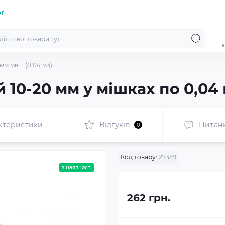
ог
к
мм меш (0,04 м3)
10-20 мм у мішках по 0,04 
ктеристики
Відгуків
Питан
0
Код товару:
27359
в наявності
262 грн.