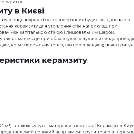
ерекриттів.
ту в Києві
азуклонці покрівлі багатоповерхових будинків, одночасно
тання керамзиту для утеплення стін, наприклад, при
нювач між капітальною стіною і лицювальним шаром.
у також має місце при облаштуванні вуличних водопроводі
 адже, крім збереження тепла, він перешкоджає появі гризуні
теристики керамзиту
 м³), а також супутні матеріали з категорії Керамзит в Києв
і представлений великий асортимент групи товарів Керамзи