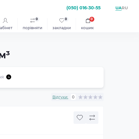
(050) 016-30-55
UA
RU
0
0
0
абінет
порівняти
закладки
кошик
м³
ня
4
Відгуки:
0