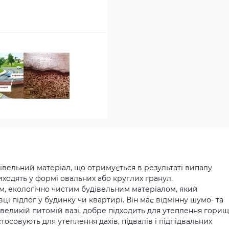
івельний матеріал, що отримується в результаті випалу
ходять у формі овальних або круглих гранул.
м, екологічно чистим будівельним матеріалом, який
і підлог у будинку чи квартирі. Він має відмінну шумо- та
великій питомій вазі, добре підходить для утеплення горищ
тосовують для утеплення дахів, підвалів і підпідвальних