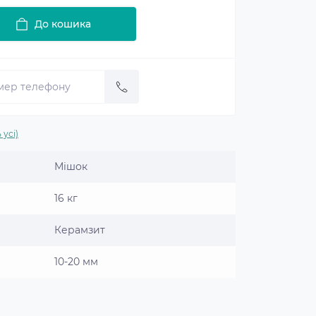
До кошика
 усі)
Мішок
16 кг
Керамзит
10-20 мм