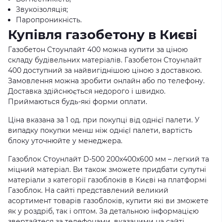
Звукоізоляція;
Паропроникність.
Купівля газобетону в Києві
Газобетон Стоунлайт 400 можна купити за ціною
складу будівельних матеріалів. Газобетон Стоунлайт
400 доступний за найвигіднішою ціною з доставкою.
Замовлення можна зробити онлайн або по телефону.
Доставка здійснюється недорого і швидко.
Приймаються будь-які форми оплати.
Ціна вказана за 1 од. при покупці від однієї палети. У
випадку покупки менш ніж однієї палети, вартість
блоку уточнюйте у менеджера.
Газоблок Стоунлайт D-500 200x400x600 мм – легкий та
міцний матеріал. Ви також зможете придбати супутні
матеріали з категорії газоблоків в Києві на платформі
Газоблок. На сайті представлений великий
асортимент товарів газоблоків, купити які ви зможете
як у роздріб, так і оптом. За детальною інформацією
звертайтеся за телефонами, вказаними на сайті.