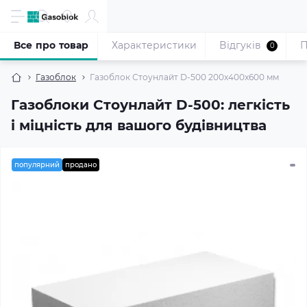
Все про товар
Характеристики
Відгуків
П
0
Газоблок
Газоблок Стоунлайт D-500 200x400x600 мм
Газоблоки Стоунлайт D-500: легкість
і міцність для вашого будівництва
популярний
продано