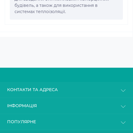
будівель, а також для використання в
системах теплоізоляції.
КОНТАКТИ ТА АДРЕСА
м. Київ
ІНФОРМАЦІЯ
info@gasoblok.com.ua
Про магазин
ПОПУЛЯРНЕ
Пн-Пт: з 9до 18
Доставка
Сб: з 10 до 17
Оплата
Нд: з 11 до 16